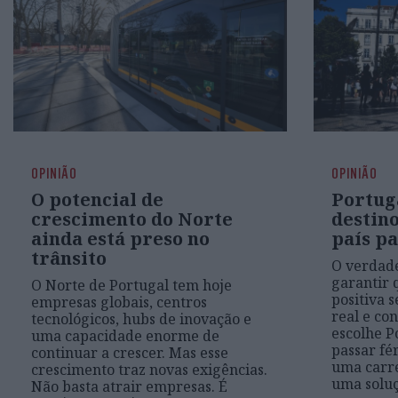
OPINIÃO
OPINIÃO
O potencial de
Portug
crescimento do Norte
destino
ainda está preso no
país pa
trânsito
O verdade
garantir 
O Norte de Portugal tem hoje
positiva 
empresas globais, centros
real e co
tecnológicos, hubs de inovação e
escolhe P
uma capacidade enorme de
passar fé
continuar a crescer. Mas esse
uma carr
crescimento traz novas exigências.
uma soluç
Não basta atrair empresas. É