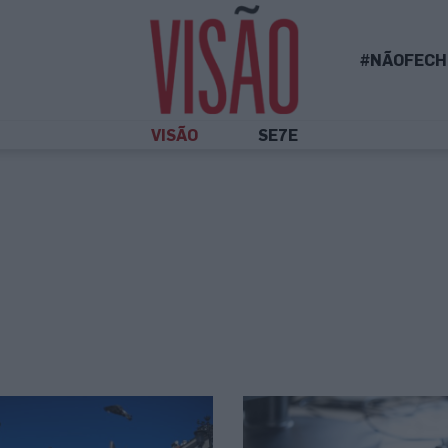
#NÃOFECH
VISÃO
SE7E