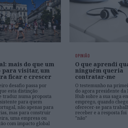
OPINIÃO
al: mais do que um
O que aprendi qu
 para visitar, um
ninguém queria
ra ficar e crescer
contratar-me
iro desafio passa por
O testemunho na primei
que esta distinção
do agora presidente da 
se traduz numa proposta
Hub sobre a sua saga e
nsistente para quem
emprego, quando chego
ortugal, não apenas para
oferecer-se para trabal
rias, mas para construir
receber e a resposta fo
eira, uma empresa ou
"não"
ão com impacto global