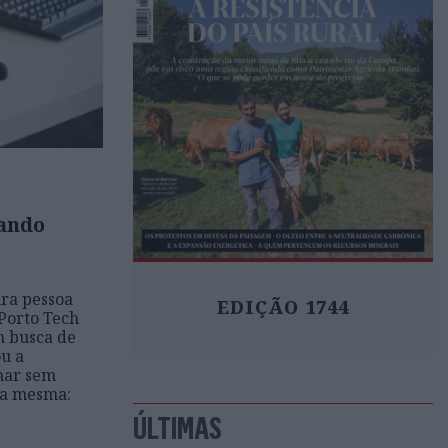
ando
ra pessoa
EDIÇÃO 1744
Porto Tech
m busca de
u a
har sem
i a mesma:
ÚLTIMAS