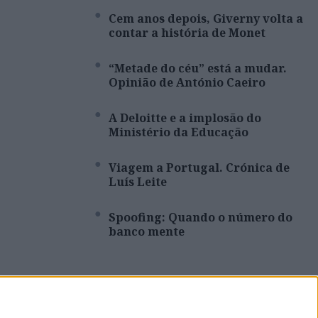
Cem anos depois, Giverny volta a
contar a história de Monet
“Metade do céu” está a mudar.
Opinião de António Caeiro
A Deloitte e a implosão do
Ministério da Educação
Viagem a Portugal. Crónica de
Luís Leite
Spoofing: Quando o número do
banco mente