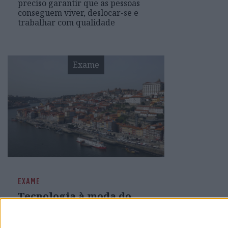
preciso garantir que as pessoas
conseguem viver, deslocar-se e
trabalhar com qualidade
Exame
EXAME
Tecnologia à moda do
Porto
Qualquer empresa que escolha a