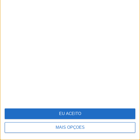
depois de despedir nove mil
8 factos curiosos sobre mamas que
provavelmente não sabia
EU ACEITO
MAIS OPÇÕES