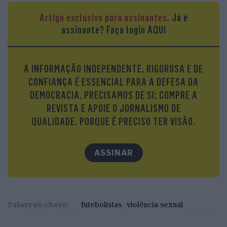
Já não se pode falar em casos esporádicos. Nos
Artigo exclusivo para assinantes.
Já é
últimos anos, sucedem-se acusações de violação ou
assinante?
Faça login AQUI
abusos sexuais contra jogadores de futebol, e a
mais recente volta a atingir um português.
Presença assídua na Seleção Nacional e um dos
A INFORMAÇÃO INDEPENDENTE, RIGOROSA E DE
campeões da Europa de 2016, William Carvalho
CONFIANÇA É ESSENCIAL PARA A DEFESA DA
compareceu em tribunal, na semana passada,
DEMOCRACIA. PRECISAMOS DE SI: COMPRE A
para prestar declarações a um juiz de instrução,
REVISTA E APOIE O JORNALISMO DE
na sequência de uma queixa de uma mulher de 30
QUALIDADE. PORQUE É PRECISO TER VISÃO.
anos, apresentada em agosto, que o acusa de a ter
violentado sexualmente.
ASSINAR
Palavras-chave:
futebolistas
violência sexual