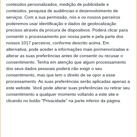
conteúdos personalizados, medição de publicidade e
conteúdos, pesquisa de audiências e desenvolvimento de
serviços.
Com a sua permissão, nós e os nossos parceiros
poderemos usar identificação e dados de geolocalização
precisos através da procura de dispositivos. Poderá clicar para
consentir o processamento por nossa parte e pela parte dos
nossos 1017 parceiros, conforme descrito acima. Em
alternativa, pode aceder a informações mais pormenorizadas e
alterar as suas preferências antes de consentir ou recusar o
consentimento.
Tenha em atenção que algum processamento
dos seus dados pessoais poderá não exigir o seu
consentimento, mas que tem o direito de se opor a esse
processamento. As suas preferências serão aplicadas apenas a
CULTURA
este website. Você pode alterar suas preferências ou retirar seu
consentimento a qualquer momento voltando a este site e
“I Want Your Sex”: Gregg Araki dá
clicando no botão "Privacidade" na parte inferior da página.
uma chicotada na geração sem
libido