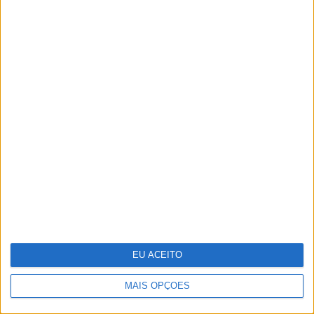
decorado em português
Técnico e Vinci Energies Portugal
apresentam novo Formula Student
para 2025/2026
EU ACEITO
MAIS OPÇÕES