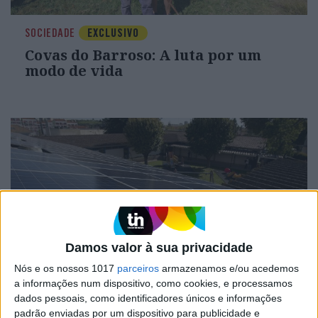
SOCIEDADE
EXCLUSIVO
Covas do Barroso: A luta por um
modo de vida
Damos valor à sua privacidade
Nós e os nossos 1017
parceiros
armazenamos e/ou acedemos
EDITORIAL
a informações num dispositivo, como cookies, e processamos
Que País queremos? Editorial de
dados pessoais, como identificadores únicos e informações
Rui Tavares Guedes
padrão enviadas por um dispositivo para publicidade e