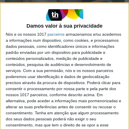
OPINIÃO
Damos valor à sua privacidade
Consentimento e liberdade sexual: o
Nós e os nossos 1017
parceiros
armazenamos e/ou acedemos
“não é não” não chega
a informações num dispositivo, como cookies, e processamos
Relacionamentos livres e mutuamente
dados pessoais, como identificadores únicos e informações
satisfatórios pressupõem a expressão da vontade
padrão enviadas por um dispositivo para publicidade e
e do desejo, com manifestações de entusiasmo na
conteúdos personalizados, medição de publicidade e
dinâmica sexual que vão além do consentimento.
conteúdos, pesquisa de audiências e desenvolvimento de
As explicações de Maria João Faustino, psicóloga
serviços.
Com a sua permissão, nós e os nossos parceiros
social e e investigadora na área da violência
poderemos usar identificação e dados de geolocalização
sexual
precisos através da procura de dispositivos. Poderá clicar para
consentir o processamento por nossa parte e pela parte dos
nossos 1017 parceiros, conforme descrito acima. Em
alternativa, pode aceder a informações mais pormenorizadas e
alterar as suas preferências antes de consentir ou recusar o
consentimento.
Tenha em atenção que algum processamento
dos seus dados pessoais poderá não exigir o seu
consentimento, mas que tem o direito de se opor a esse