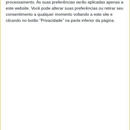
processamento. As suas preferências serão aplicadas apenas a
este website. Você pode alterar suas preferências ou retirar seu
consentimento a qualquer momento voltando a este site e
clicando no botão "Privacidade" na parte inferior da página.
SOCIEDADE
Violência sexual: Em cinco anos,
quase 500 homens procuraram
ajuda
A associação Quebrar o Silêncio, que apoia
homens vítimas de abusos sexuais, faz cinco anos
e reporta ter apoiado quase 500 casos de pessoas
que sofreram algum tipo de violência,
especialmente quando eram crianças