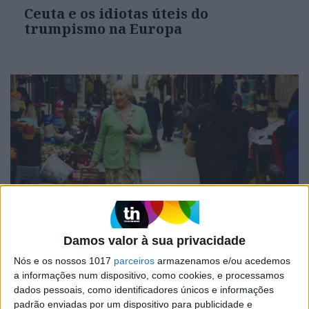
Ceuta e os idiotas úteis do
trumpismo na Europa
CULTURA
EXCLUSIVO
Damos valor à sua privacidade
“Calle Málaga”: Carmen Maura põe
Nós e os nossos 1017
parceiros
armazenamos e/ou acedemos
a velhice nua e o cinema em sentido
a informações num dispositivo, como cookies, e processamos
dados pessoais, como identificadores únicos e informações
padrão enviadas por um dispositivo para publicidade e