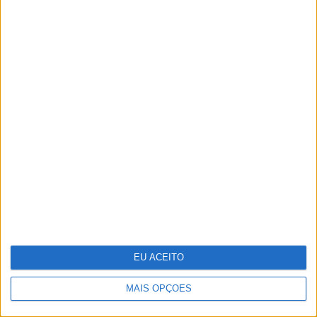
mediático. Procuramos artistas que
tenham autenticidade, qualidade e
algo para dizer em palco”
35 lugares à sombra
EU ACEITO
MAIS OPÇÕES