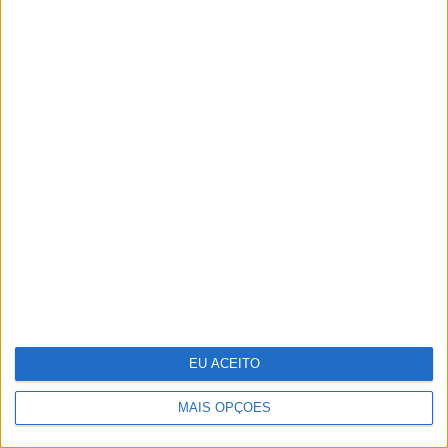
25 peças para receber a primavera
em casa
EU ACEITO
MAIS OPÇÕES
Pode a Inteligência Artificial curar