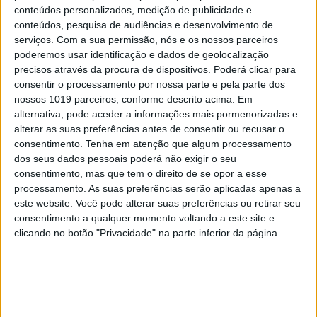
mais uma” em que “a mobilidade pedonal e a
conteúdos personalizados, medição de publicidade e
mobilidade suave serão reforçadas”.
conteúdos, pesquisa de audiências e desenvolvimento de
serviços.
Com a sua permissão, nós e os nossos parceiros
SSM // MLS
poderemos usar identificação e dados de geolocalização
precisos através da procura de dispositivos. Poderá clicar para
consentir o processamento por nossa parte e pela parte dos
nossos 1019 parceiros, conforme descrito acima. Em
alternativa, pode aceder a informações mais pormenorizadas e
Palavras-chave:
alterar as suas preferências antes de consentir ou recusar o
consentimento.
Tenha em atenção que algum processamento
AUTARQUIA
Bicicleta
Câmara Municipal
Lisboa
dos seus dados pessoais poderá não exigir o seu
Lisboa (distrito)
Sociedade
trânsito
consentimento, mas que tem o direito de se opor a esse
processamento. As suas preferências serão aplicadas apenas a
este website. Você pode alterar suas preferências ou retirar seu
consentimento a qualquer momento voltando a este site e
CAPA DA EDIÇÃO
clicando no botão "Privacidade" na parte inferior da página.