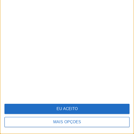
Pigmentarium: perfumaria de
nicho inspirada na herança cultural
da República Checa
EU ACEITO
MAIS OPÇÕES