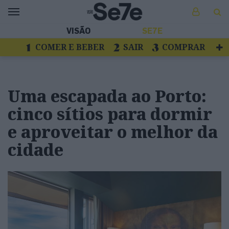
VISÃO
SE7E
COMER E BEBER
SAIR
COMPRAR
VER
LIVROS E DISCOS
TV
ESCAPAR
Uma escapada ao Porto:
cinco sítios para dormir
e aproveitar o melhor da
cidade