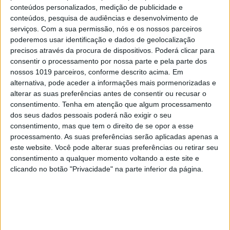
conteúdos personalizados, medição de publicidade e
conteúdos, pesquisa de audiências e desenvolvimento de
serviços.
Com a sua permissão, nós e os nossos parceiros
poderemos usar identificação e dados de geolocalização
precisos através da procura de dispositivos. Poderá clicar para
A VISÃO SE7E DESTA SEMANA –
consentir o processamento por nossa parte e pela parte dos
EDIÇÃO 1743
nossos 1019 parceiros, conforme descrito acima. Em
alternativa, pode aceder a informações mais pormenorizadas e
alterar as suas preferências antes de consentir ou recusar o
consentimento.
Tenha em atenção que algum processamento
dos seus dados pessoais poderá não exigir o seu
MAIS VISTOS
consentimento, mas que tem o direito de se opor a esse
processamento. As suas preferências serão aplicadas apenas a
este website. Você pode alterar suas preferências ou retirar seu
1
Linha Circular do Metropolitano: O carrossel de
consentimento a qualquer momento voltando a este site e
turistas que afastará quem trabalha em Lisboa
clicando no botão "Privacidade" na parte inferior da página.
2
A Deloitte e a implosão do Ministério da
Educação
3