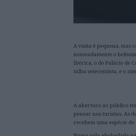
A visita é pequena, mas 
nomeadamente o belíssim
Ibérica, o do Palácio de
talha setecentista, e o zi
A abertura ao público tem
pensar nos turistas. As d
recebem uma espécie de 
Numa sala abobadada pas