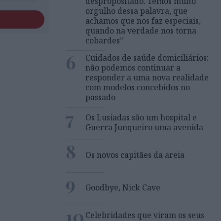
despropositado. Temos muito
orgulho dessa palavra, que
achamos que nos faz especiais,
quando na verdade nos torna
cobardes’’
6
Cuidados de saúde domiciliários:
não podemos continuar a
responder a uma nova realidade
com modelos concebidos no
passado
7
Os Lusíadas são um hospital e
Guerra Junqueiro uma avenida
8
Os novos capitães da areia
9
Goodbye, Nick Cave
10
Celebridades que viram os seus