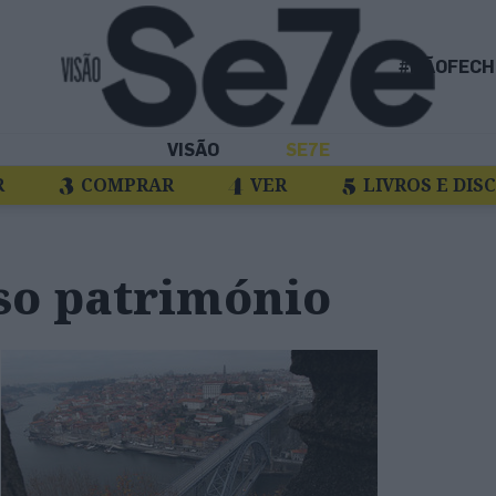
#NÃOFECH
VISÃO
SE7E
R
COMPRAR
VER
LIVROS E DIS
o património