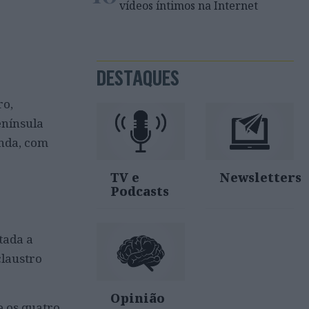
vídeos íntimos na Internet
DESTAQUES
ro,
enínsula
onda, com
TV e
Newsletters
Podcasts
tada a
claustro
Opinião
 os quatro