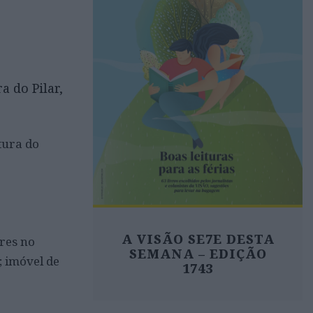
a do Pilar,
tura do
A VISÃO SE7E DESTA
res no
SEMANA – EDIÇÃO
; imóvel de
1743