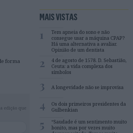
MAIS VISTAS
1
Tem apneia do sono e não
consegue usar a máquina CPAP?
Há uma alternativa a avaliar.
Opinião de um dentista
2
4 de agosto de 1578. D. Sebastião,
 de forma
Ceuta: a vida complexa dos
símbolos
3
A longevidade não se improvisa
4
Os dois primeiros presidentes da
da edição que
Gulbenkian
5
“Saudade é um sentimento muito
bonito, mas por vezes muito