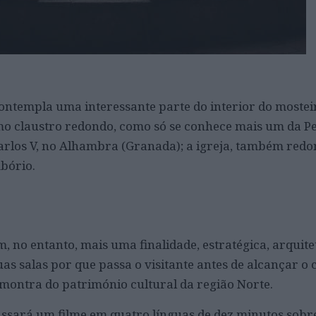
contempla uma interessante parte do interior do mostei
o claustro redondo, como só se conhece mais um da P
 Carlos V, no Alhambra (Granada); a igreja, também red
mbório.
, no entanto, mais uma finalidade, estratégica, arquite
uas salas por que passa o visitante antes de alcançar o 
montra do património cultural da região Norte.
sará um filme em quatro línguas de dez minutos sobre