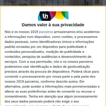
Damos valor à sua privacidade
VISÃO SETE
Nós e os nossos 1019
parceiros
armazenamos e/ou acedemos
O hotel The Rebello é um retrato-
a informações num dispositivo, como cookies, e processamos
postal do Porto e de Vila Nova de
dados pessoais, como identificadores únicos e informações
Gaia
padrão enviadas por um dispositivo para publicidade e
conteúdos personalizados, medição de publicidade e
Este novo hotel cinco estrelas, com 103
apartamentos, spa e restaurante, é uma casa
conteúdos, pesquisa de audiências e desenvolvimento de
para toda a família (animais incluídos) – e tem
serviços.
Com a sua permissão, nós e os nossos parceiros
uma vista como poucos
poderemos usar identificação e dados de geolocalização
precisos através da procura de dispositivos. Poderá clicar para
consentir o processamento por nossa parte e pela parte dos
nossos 1019 parceiros, conforme descrito acima. Em
Se7e
alternativa, pode aceder a informações mais pormenorizadas e
alterar as suas preferências antes de consentir ou recusar o
consentimento.
Tenha em atenção que algum processamento
dos seus dados pessoais poderá não exigir o seu