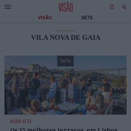
VISÃO
SE7E
VILA NOVA DE GAIA
Se7e
VISÃO SETE
Os 15 melhores terraços, em Lisboa