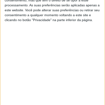
consentimento, mas que tem o direito de se opor a esse
processamento. As suas preferências serão aplicadas apenas a
este website. Você pode alterar suas preferências ou retirar seu
consentimento a qualquer momento voltando a este site e
clicando no botão "Privacidade" na parte inferior da página.
VISÃO SETE
9 (boas) ideias para este fim de
semana, do Porto a Guimarães
O Dia Mundial da Música, um ciclo de conversas,
um mercado ou uma festa ao pôr do sol. Nove
sugestões para este sábado e domingo, 30 de
setembro e 1 de outubro, no Porto, Guimarães e
em Vila Nova de Gaia – e muitas são grátis