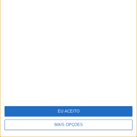
OPINIÃO
Ceuta e os idiotas úteis do
trumpismo na Europa
EU ACEITO
MAIS OPÇÕES