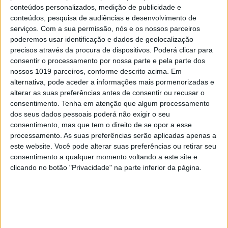
conteúdos personalizados, medição de publicidade e
E até na aquacultura, que é vista como obrigatória
conteúdos, pesquisa de audiências e desenvolvimento de
serviços.
Com a sua permissão, nós e os nossos parceiros
num mundo onde o apetite por peixe cresce de ano
poderemos usar identificação e dados de geolocalização
para ano, Portugal é um bom exemplo. Ao
precisos através da procura de dispositivos. Poderá clicar para
contrário do que acontece na Grécia, Turquia ou
consentir o processamento por nossa parte e pela parte dos
nossos 1019 parceiros, conforme descrito acima. Em
Ásia, grandes produtores, em que o regime
alternativa, pode aceder a informações mais pormenorizadas e
adotado é sobretudo o intensivo, em tanques com
alterar as suas preferências antes de consentir ou recusar o
grande concentração de animais, no nosso país
consentimento.
Tenha em atenção que algum processamento
dos seus dados pessoais poderá não exigir o seu
pratica-se sobretudo a aquacultura semi-intensiva,
consentimento, mas que tem o direito de se opor a esse
com aproveitamento de salinas abandonadas.
processamento. As suas preferências serão aplicadas apenas a
Neste sistema, há mais espaço para os peixes
este website. Você pode alterar suas preferências ou retirar seu
consentimento a qualquer momento voltando a este site e
nadarem, o que dá origem a animais mais
clicando no botão "Privacidade" na parte inferior da página.
musculados e saborosos. Num sinal claro de que
esta é uma aposta do Governo, a ministra do Mar,
Ana Paula Vitorino, anunciou esta semana um
novo pacote de medidas para o setor, com