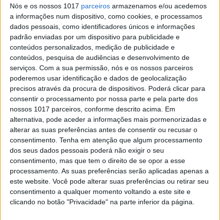
Nós e os nossos 1017
parceiros
armazenamos e/ou acedemos
Empresas do mar aceleram com
a informações num dispositivo, como cookies, e processamos
novo programa
dados pessoais, como identificadores únicos e informações
Já abriram as inscrições para o programa Blue
padrão enviadas por um dispositivo para publicidade e
Bio Value, da Fundação Oceano Azul e da
conteúdos personalizados, medição de publicidade e
Fundação Calouste Gulbenkian. Objetivo é apoiar
conteúdos, pesquisa de audiências e desenvolvimento de
projetos de investigação, startups ou PME que
serviços.
Com a sua permissão, nós e os nossos parceiros
apostem em novos negócios, nas áreas da
poderemos usar identificação e dados de geolocalização
biotecnologia e biorrecursos marinhos
precisos através da procura de dispositivos. Poderá clicar para
consentir o processamento por nossa parte e pela parte dos
nossos 1017 parceiros, conforme descrito acima. Em
alternativa, pode aceder a informações mais pormenorizadas e
alterar as suas preferências antes de consentir ou recusar o
consentimento.
Tenha em atenção que algum processamento
dos seus dados pessoais poderá não exigir o seu
consentimento, mas que tem o direito de se opor a esse
processamento. As suas preferências serão aplicadas apenas a
este website. Você pode alterar suas preferências ou retirar seu
consentimento a qualquer momento voltando a este site e
clicando no botão "Privacidade" na parte inferior da página.