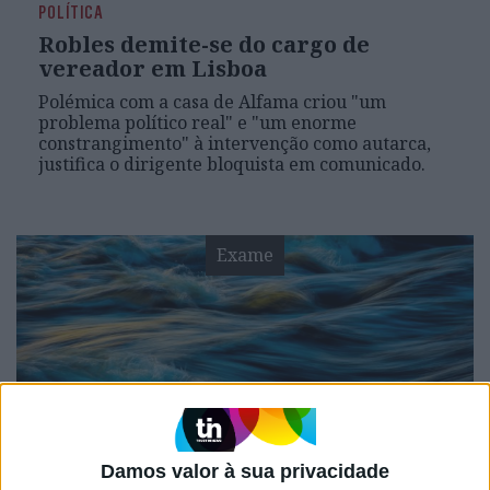
POLÍTICA
Robles demite-se do cargo de
vereador em Lisboa
Polémica com a casa de Alfama criou "um
problema político real" e "um enorme
constrangimento" à intervenção como autarca,
justifica o dirigente bloquista em comunicado.
Exame
Damos valor à sua privacidade
EXAME