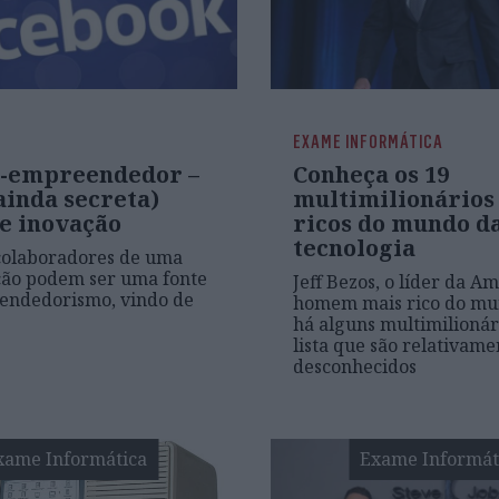
EXAME INFORMÁTICA
a-empreendedor –
Conheça os 19
ainda secreta)
multimilionários
e inovação
ricos do mundo d
tecnologia
colaboradores de uma
ção podem ser uma fonte
Jeff Bezos, o líder da Am
endedorismo, vindo de
homem mais rico do mu
há alguns multimilionár
lista que são relativame
desconhecidos
xame Informática
Exame Informát