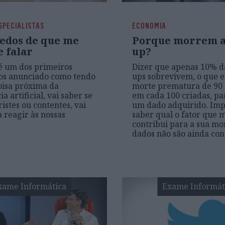
SPECIALISTAS
ECONOMIA
edos de que me
Porque morrem as
e falar
up?
é um dos primeiros
Dizer que apenas 10% da
os anunciado como tendo
ups sobrevivem, o que e
oisa próxima da
morte prematura de 90
ia artificial, vai saber se
em cada 100 criadas, par
istes ou contentes, vai
um dado adquirido. Imp
 reagir às nossas
saber qual o fator que 
contribui para a sua mo
dados não são ainda con
xame Informática
Exame Informát