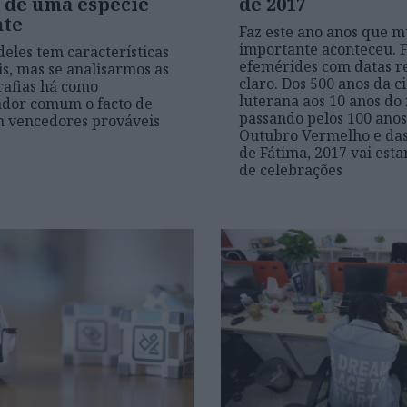
s de uma espécie
de 2017
nte
Faz este ano anos que m
importante aconteceu. 
eles tem características
efemérides com datas r
is, mas se analisarmos as
claro. Dos 500 anos da c
rafias há como
luterana aos 10 anos do
dor comum o facto de
passando pelos 100 anos
m vencedores prováveis
Outubro Vermelho e das
de Fátima, 2017 vai est
de celebrações