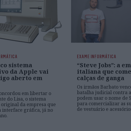
ORMÁTICA
EXAME INFORMÁTICA
ico sistema
“Steve Jobs”: a e
ivo da Apple vai
italiana que come
digo aberto em
calças de ganga
Os irmãos Barbato ven
batalha judicial contra 
oncordou em libertar o
podem usar o nome de S
te do Lisa, o sistema
para comercializar as s
 original da empresa que
de vestuário e acessório
 interface gráfica, já no
ano.