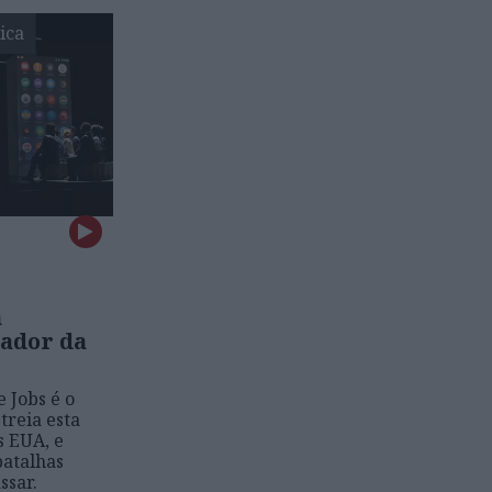
ica
a
dador da
e Jobs é o
treia esta
s EUA, e
batalhas
ssar.