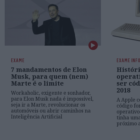
EXAME
EXAME INF
7 mandamentos de Elon
Histór
Musk, para quem (nem)
operat
Marte é o limite
ser có
2018
Workaholic, exigente e sonhador,
para Elon Musk nada é impossível,
A Apple c
seja ir a Marte, revolucionar os
código fon
automóveis ou abrir caminhos na
operativo
Inteligência Artificial
tinha uma
próximo 