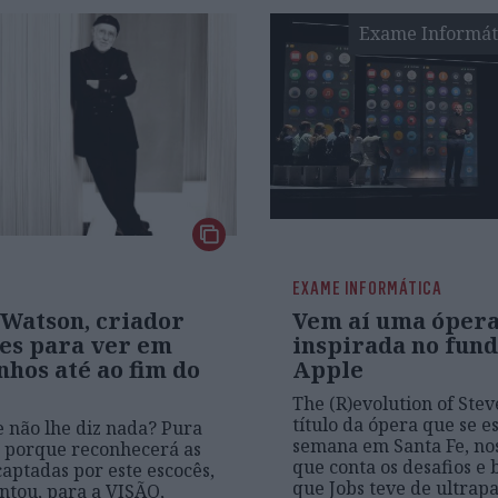
Exame Informát
EXAME INFORMÁTICA
 Watson, criador
Vem aí uma óper
nes para ver em
inspirada no fun
hos até ao fim do
Apple
The (R)evolution of Stev
título da ópera que se es
 não lhe diz nada? Pura
semana em Santa Fe, no
, porque reconhecerá as
que conta os desafios e 
aptadas por este escocês,
que Jobs teve de ultrapa
tou, para a VISÃO,