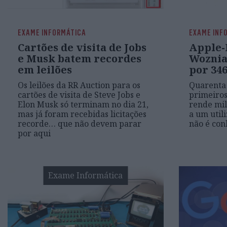
EXAME INFORMÁTICA
EXAME INF
Cartões de visita de Jobs
Apple-
e Musk batem recordes
Woznia
em leilões
por 346
Os leilões da RR Auction para os
Quarenta 
cartões de visita de Steve Jobs e
primeiro
Elon Musk só terminam no dia 21,
rende mil
mas já foram recebidas licitações
a um util
recorde… que não devem parar
não é con
por aqui
Exame Informática