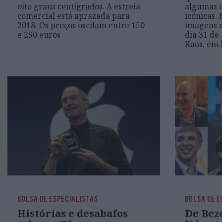
oito graus centígrados. A estreia
algumas d
comercial está aprazada para
icónicas. 
2018. Os preços oscilam entre 150
imagens s
e 250 euros
dia 31 de
Kaos, em
BOLSA DE ESPECIALISTAS
BOLSA DE E
Histórias e desabafos
De Bez