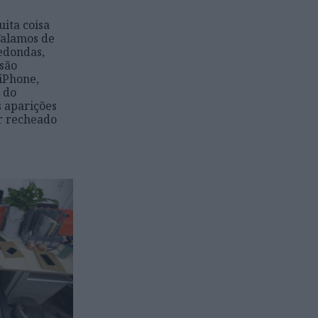
uita coisa
Falamos de
edondas,
isão
 iPhone,
 do
 aparições
ar recheado