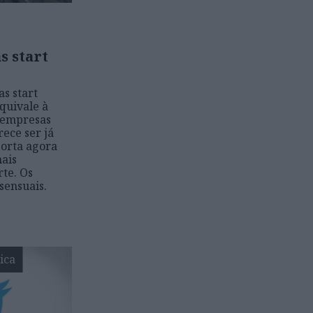
 start
s start
quivale à
 empresas
ece ser já
orta agora
mais
rte. Os
sensuais.
ica