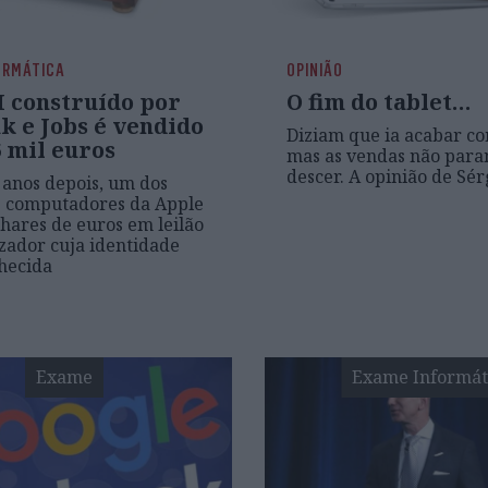
ORMÁTICA
OPINIÃO
I construído por
O fim do tablet…
k e Jobs é vendido
Diziam que ia acabar co
 mil euros
mas as vendas não par
descer. A opinião de Sé
anos depois, um dos
s computadores da Apple
hares de euros em leilão
izador cuja identidade
hecida
Exame
Exame Informát