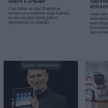
sobre o iPhone
lídere
difere
Com todas as suas fraquezas
tornou-se o telefone mais famoso
Cada um d
no dia em que Steve Jobs o
individua
apresentou ao mundo
suas biog
denomina
não sere
Exame Informática