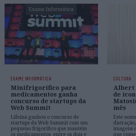
Exame Informática
EXAME INFORMÁTICA
CULTURA
Minifrigorífico para
Albert
medicamentos ganha
de íco
concurso de startups da
Matosin
Web Summit
mês
Lifeina ganhou o concurso de
Este nome
startups da Web Summit com um
distração
pequeno frigorífico que mantém
imagens c
os medicamentos. entre os dois e
que comen