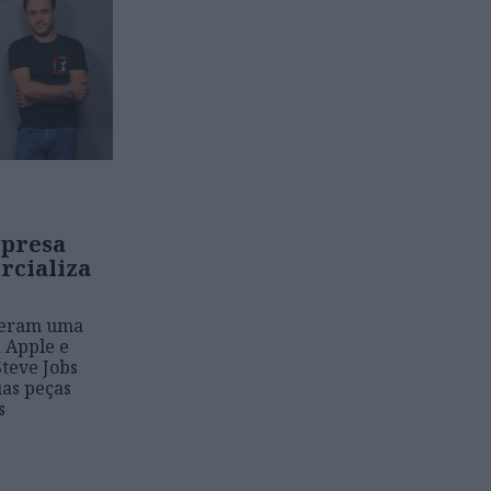
mpresa
rcializa
ceram uma
a Apple e
teve Jobs
uas peças
s