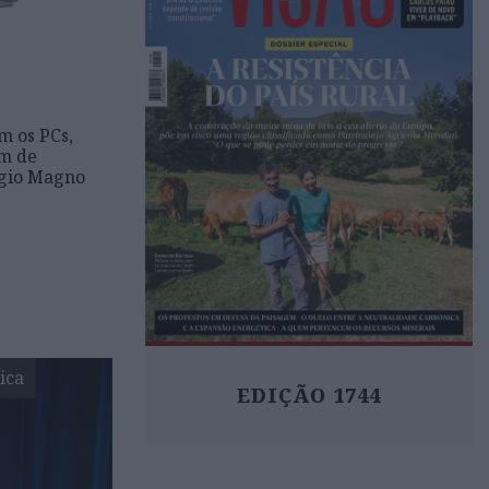
m os PCs,
am de
rgio Magno
ica
EDIÇÃO 1744