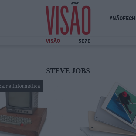
#NÃOFECH
VISÃO
SE7E
STEVE JOBS
xame Informática