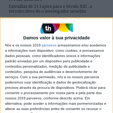
Extraídas de 21 Lições para o Século XXI , o
terceiro livro do o investigador israelita
Damos valor à sua privacidade
Nós e os nossos 1019
parceiros
armazenamos e/ou acedemos
a informações num dispositivo, como cookies, e processamos
dados pessoais, como identificadores únicos e informações
padrão enviadas por um dispositivo para publicidade e
conteúdos personalizados, medição de publicidade e
conteúdos, pesquisa de audiências e desenvolvimento de
serviços.
Com a sua permissão, nós e os nossos parceiros
poderemos usar identificação e dados de geolocalização
CULTURA
precisos através da procura de dispositivos. Poderá clicar para
Yuval Noah Harari: O rock star
consentir o processamento por nossa parte e pela parte dos
intelectual que é um profeta do
nossos 1019 parceiros, conforme descrito acima. Em
século XXI
alternativa, pode aceder a informações mais pormenorizadas e
alterar as suas preferências antes de consentir ou recusar o
Os fantasmas do presente e do futuro tecnológico