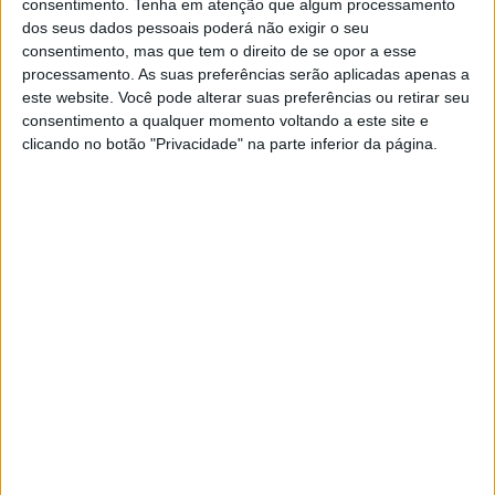
consentimento.
Tenha em atenção que algum processamento
são a matéria-prima deste “profeta” que
preconizou o fim do Homo sapiens no prazo de
dos seus dados pessoais poderá não exigir o seu
um século. O novo livro, 21 Lições para o Século
consentimento, mas que tem o direito de se opor a esse
XXI fala de inteligência artificial, clima, fake
processamento. As suas preferências serão aplicadas apenas a
news, nacionalismos, privacidade… e meditação
este website. Você pode alterar suas preferências ou retirar seu
consentimento a qualquer momento voltando a este site e
clicando no botão "Privacidade" na parte inferior da página.
Se7e
VISÃO SETE
No renovado Jardim Botânico de
Coimbra, há nenúfares, fetos e pau-