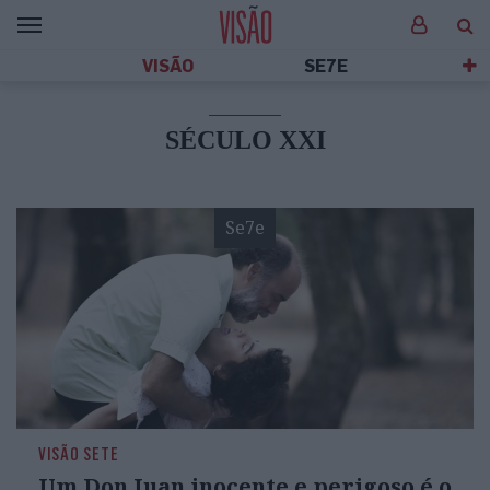
VISÃO
SE7E
SÉCULO XXI
Se7e
VISÃO SETE
Um Don Juan inocente e perigoso é o