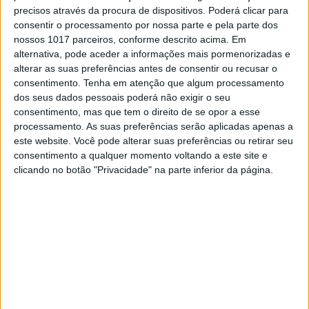
nos Tony Awards
precisos através da procura de dispositivos. Poderá clicar para
Foi a primeira coisa que disse ao microfone mal
consentir o processamento por nossa parte e pela parte dos
subiu ao palco onde este domingo foram
nossos 1017 parceiros, conforme descrito acima. Em
entregues os prémios Tony. E a gargalhada geral
alternativa, pode aceder a informações mais pormenorizadas e
do início depressa se transformou numa ovação
alterar as suas preferências antes de consentir ou recusar o
de pé
consentimento.
Tenha em atenção que algum processamento
dos seus dados pessoais poderá não exigir o seu
consentimento, mas que tem o direito de se opor a esse
processamento. As suas preferências serão aplicadas apenas a
este website. Você pode alterar suas preferências ou retirar seu
consentimento a qualquer momento voltando a este site e
clicando no botão "Privacidade" na parte inferior da página.
SOCIEDADE
A tragédia do regresso do sarampo