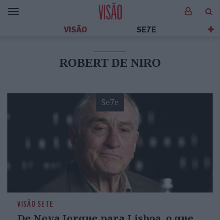
VISÃO
SE7E
ROBERT DE NIRO
Se7e
VISÃO SETE
De Nova Iorque para Lisboa, o que