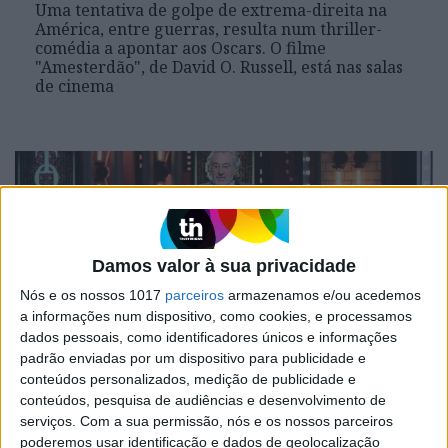
Uma tentativa de golpe de extrema-direita na
América, entre guerras, resulta num thriller-
comédia a apontar aos Oscars. O filme
"Amesterdão", de David O. Russell, está nas salas
de cinema
Damos valor à sua privacidade
Nós e os nossos 1017
parceiros
armazenamos e/ou acedemos
a informações num dispositivo, como cookies, e processamos
dados pessoais, como identificadores únicos e informações
padrão enviadas por um dispositivo para publicidade e
MUNDO
conteúdos personalizados, medição de publicidade e
VÍDEO: Robert De Niro grita "Que se
conteúdos, pesquisa de audiências e desenvolvimento de
serviços.
Com a sua permissão, nós e os nossos parceiros
f... Trump" e recebe ovação de pé
poderemos usar identificação e dados de geolocalização