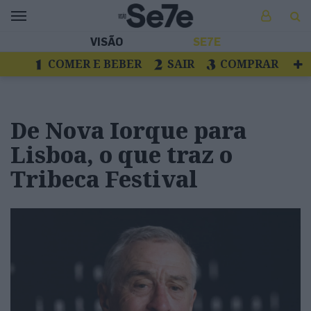
VISÃO
SE7E
COMER E BEBER
SAIR
COMPRAR
VER
LIVROS E DISCOS
TV
ESCAPAR
De Nova Iorque para
Lisboa, o que traz o
Tribeca Festival