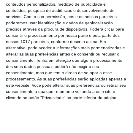
conteúdos personalizados, medição de publicidade e
conteúdos, pesquisa de audiências e desenvolvimento de
serviços.
Com a sua permissão, nós e os nossos parceiros
poderemos usar identificação e dados de geolocalização
precisos através da procura de dispositivos. Poderá clicar para
consentir o processamento por nossa parte e pela parte dos
nossos 1017 parceiros, conforme descrito acima. Em
A VISÃO SE7E DESTA SEMANA –
alternativa, pode aceder a informações mais pormenorizadas e
EDIÇÃO 1743
alterar as suas preferências antes de consentir ou recusar o
consentimento.
Tenha em atenção que algum processamento
dos seus dados pessoais poderá não exigir o seu
consentimento, mas que tem o direito de se opor a esse
processamento. As suas preferências serão aplicadas apenas a
este website. Você pode alterar suas preferências ou retirar seu
MAIS VISTOS
consentimento a qualquer momento voltando a este site e
clicando no botão "Privacidade" na parte inferior da página.
1
Tem apneia do sono e não consegue usar a
máquina CPAP? Há uma alternativa a avaliar.
Opinião de um dentista
2
A longevidade não se improvisa