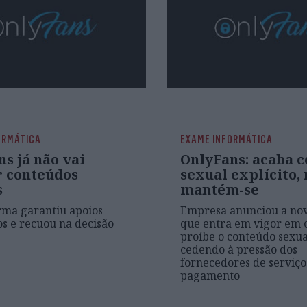
ORMÁTICA
EXAME INFORMÁTICA
s já não vai
OnlyFans: acaba 
r conteúdos
sexual explícito,
s
mantém-se
rma garantiu apoios
Empresa anunciou a nov
os e recuou na decisão
que entra em vigor em 
proíbe o conteúdo sexual
cedendo à pressão dos
fornecedores de serviço
pagamento