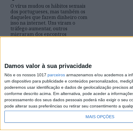
O vírus mudou os hábitos sexuais
dos portugueses, mas também os
daqueles que fazem dinheiro com
isso na internet. Uns viram o
tráfego aumentar, outros
migraram dos encontros
presenciais para a segurança do
isolamento e há ainda quem tenha
olhado para a pandemia como
uma nova oportunidade de
negócio. No que toca ao sexo, todos
Damos valor à sua privacidade
somos diferentes e estes jovens
sabem-no muito bem
Nós e os nossos 1017
parceiros
armazenamos e/ou acedemos a infor
um dispositivo para publicidade e conteúdos personalizados, mediç
poderemos usar identificação e dados de geolocalização precisos at
conforme descrito acima. Em alternativa, pode aceder a informaçõe
processamento dos seus dados pessoais poderá não exigir o seu co
pode alterar suas preferências ou retirar seu consentimento a qualq
Visão
MAIS OPÇÕES