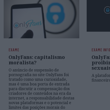
EXAME
EXAME INF
OnlyFans: capitalismo
OnlyFan
moralista?
proibi
sexuai
O anúncio de suspensão de
pornografia no site OnlyFans foi
A platafo
tratado como uma curiosidade,
financeir
mas é uma boa porta de entrada
para discutir a compensação dos
criadores de conteúdos na era da
internet, a responsabilidade destas
novas plataformas e o potencial e
limites das posições morais do