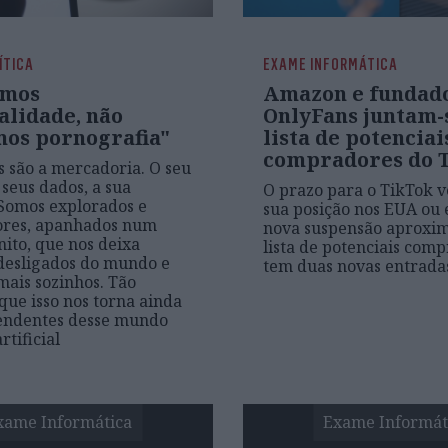
ÍTICA
EXAME INFORMÁTICA
emos
Amazon e fundad
alidade, não
OnlyFans juntam-
os pornografia"
lista de potenciai
compradores do 
s são a mercadoria. O seu
 seus dados, a sua
O prazo para o TikTok 
Somos explorados e
sua posição nos EUA ou 
ores, apanhados num
nova suspensão aproxim
inito, que nos deixa
lista de potenciais com
 desligados do mundo e
tem duas novas entrada
mais sozinhos. Tão
 que isso nos torna ainda
endentes desse mundo
rtificial
xame Informática
Exame Informát