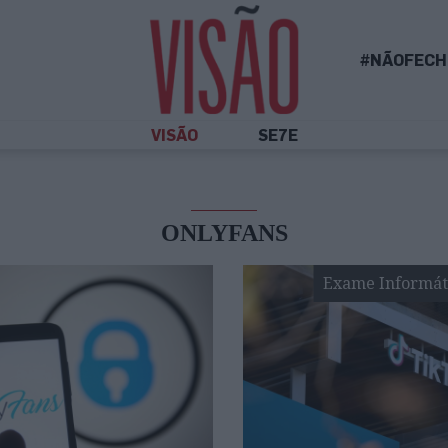
#NÃOFECH
VISÃO
SE7E
ONLYFANS
Exame Informát