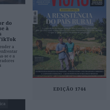
or do
se à
s
TikTok
vender a
enfrentar
a-se e a
pradores
s
EDIÇÃO 1744
ica