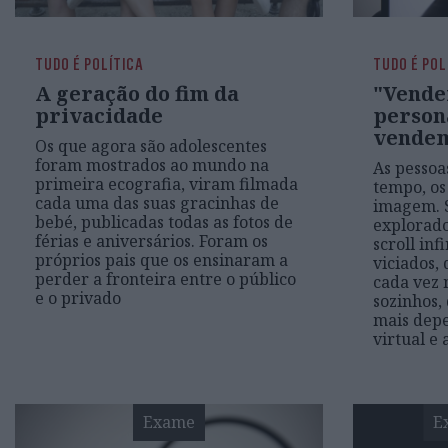
TUDO É POLÍTICA
TUDO É POL
A geração do fim da
"Vend
privacidade
person
vendem
Os que agora são adolescentes
foram mostrados ao mundo na
As pessoa
primeira ecografia, viram filmada
tempo, os
cada uma das suas gracinhas de
imagem. 
bebé, publicadas todas as fotos de
explorad
férias e aniversários. Foram os
scroll inf
próprios pais que os ensinaram a
viciados,
perder a fronteira entre o público
cada vez 
e o privado
sozinhos,
mais dep
virtual e a
Exame
E