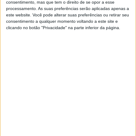
consentimento, mas que tem o direito de se opor a esse
processamento. As suas preferências serão aplicadas apenas a
este website. Você pode alterar suas preferências ou retirar seu
consentimento a qualquer momento voltando a este site e
clicando no botão "Privacidade" na parte inferior da página.
MUNDO
EXCLUSIVO
SWIFT: A arma nuclear das sanções
económicas e os danos colaterais
que daí podem advir
O Ocidente tenta dissuadir Putin de invadir a
Ucrânia e ameaça com penalizações económicas
pesadas. Cortar o acesso dos bancos russos ao
sistema de pagamentos internacional seria a
arma mais destrutiva, mas os danos colaterais
podem ser elevados