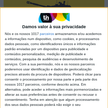
MUNDO
EXCLUSIVO
Damos valor à sua privacidade
O país da paz impossível? Até
Nós e os nossos 1017
parceiros
armazenamos e/ou acedemos
quando terão os ucranianos de
a informações num dispositivo, como cookies, e processamos
cavar trincheiras
dados pessoais, como identificadores únicos e informações
O rufar dos tambores bélicos parece estar a
padrão enviadas por um dispositivo para publicidade e
diminuir, com a Rússia e o Ocidente a dizerem
conteúdos personalizados, medição de publicidade e
que o diálogo ainda não se esgotou. Pelo meio, a
conteúdos, pesquisa de audiências e desenvolvimento de
guerra híbrida e a diplomacia heavy metal
serviços.
Com a sua permissão, nós e os nossos parceiros
continuam
poderemos usar identificação e dados de geolocalização
precisos através da procura de dispositivos. Poderá clicar para
consentir o processamento por nossa parte e pela parte dos
nossos 1017 parceiros, conforme descrito acima. Em
alternativa, pode aceder a informações mais pormenorizadas e
alterar as suas preferências antes de consentir ou recusar o
consentimento.
Tenha em atenção que algum processamento
dos seus dados pessoais poderá não exigir o seu