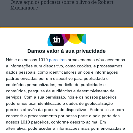
Ouve aqui os podcasts sobre o livro de Robert
Muchamore
Visão Júnior
Damos valor à sua privacidade
Nós e os nossos 1019
parceiros
armazenamos e/ou acedemos
a informações num dispositivo, como cookies, e processamos
dados pessoais, como identificadores únicos e informações
padrão enviadas por um dispositivo para publicidade e
conteúdos personalizados, medição de publicidade e
conteúdos, pesquisa de audiências e desenvolvimento de
VISÃO JÚNIOR
serviços.
Com a sua permissão, nós e os nossos parceiros
«O Recruta», de Robert Muchamore
poderemos usar identificação e dados de geolocalização
precisos através da procura de dispositivos. Poderá clicar para
consentir o processamento por nossa parte e pela parte dos
nossos 1019 parceiros, conforme descrito acima. Em
Visão Júnior
alternativa, pode aceder a informações mais pormenorizadas e