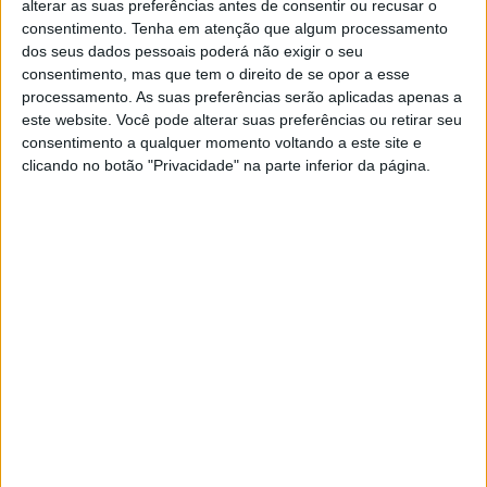
alterar as suas preferências antes de consentir ou recusar o
consentimento.
Tenha em atenção que algum processamento
dos seus dados pessoais poderá não exigir o seu
consentimento, mas que tem o direito de se opor a esse
processamento. As suas preferências serão aplicadas apenas a
este website. Você pode alterar suas preferências ou retirar seu
consentimento a qualquer momento voltando a este site e
clicando no botão "Privacidade" na parte inferior da página.
VISÃO JÚNIOR
A campanha eleitoral de 'Miúdos a
Votos' já mexe!
Mesmo com as escolas fechadas e cada aluno em
sua casa, a campanha eleitoral de 'Miúdos a
Votos' está muito animada!
Visão Júnior