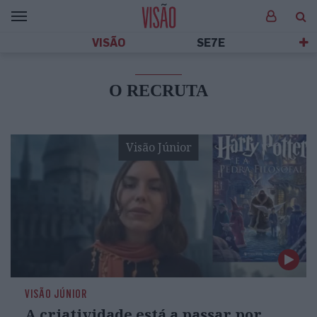
VISÃO
SE7E
O RECRUTA
Visão Júnior
VISÃO JÚNIOR
A criatividade está a passar por