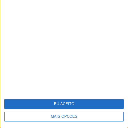
A VISÃO Se7e desta semana – edição 1744
EU ACEITO
MAIS OPÇÕES