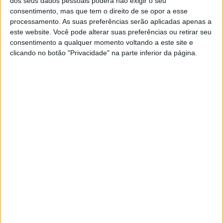
dos seus dados pessoais poderá não exigir o seu
Da gestão da saúde ao dinheiro para a TAP e para
consentimento, mas que tem o direito de se opor a esse
o Novo Banco, a candidata do bloco de esquerda
processamento. As suas preferências serão aplicadas apenas a
e o da iniciativa liberal esclareceram o que
este website. Você pode alterar suas preferências ou retirar seu
pensam
consentimento a qualquer momento voltando a este site e
clicando no botão "Privacidade" na parte inferior da página.
PRESIDENCIAIS 2021
Afinal, algo separa Marisa Matias e
João Ferreira, mas ainda houve
tempo para um “clima”