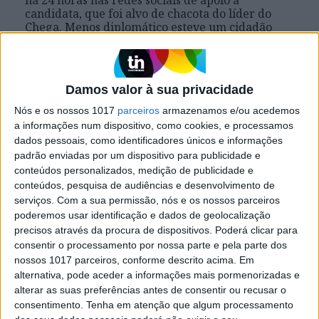
candidata, que foi alvo de chacota do líder do
Chega. Menos diplomático esteve um cidadão
cigano que, esta manhã, enquanto a bloquista
reagia, não esteve para meias palavras: "O
Ventura é um racistaaaaa"
Damos valor à sua privacidade
Nós e os nossos 1017
parceiros
armazenamos e/ou acedemos
a informações num dispositivo, como cookies, e processamos
dados pessoais, como identificadores únicos e informações
padrão enviadas por um dispositivo para publicidade e
conteúdos personalizados, medição de publicidade e
conteúdos, pesquisa de audiências e desenvolvimento de
serviços.
Com a sua permissão, nós e os nossos parceiros
poderemos usar identificação e dados de geolocalização
precisos através da procura de dispositivos. Poderá clicar para
consentir o processamento por nossa parte e pela parte dos
nossos 1017 parceiros, conforme descrito acima. Em
PRESIDENCIAIS 2021
alternativa, pode aceder a informações mais pormenorizadas e
alterar as suas preferências antes de consentir ou recusar o
Marisa e Mayan: Mais ou menos
consentimento.
Tenha em atenção que algum processamento
Estado, eis a questão