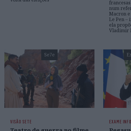
francesas
num refe
Macron e 
Le Pen – 
ela propõ
Vladimir 
Se7e
E
VISÃO SETE
EXAME INF
Teatro de guerra no filme
Pegasu