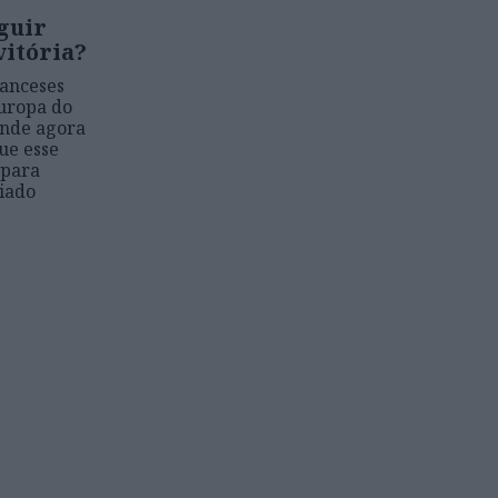
guir
vitória?
ranceses
Europa do
ende agora
ue esse
 para
iado