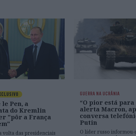
GUERRA NA UCRÂNIA
XCLUSIVO
“O pior está para 
le Pen, a
alerta Macron, a
ata do Kremlin
conversa telefón
er "pôr a França
Putin
em"
O líder russo informou-
 volta das presidenciais