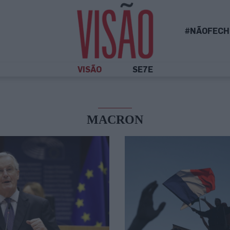
#NÃOFECH
VISÃO
SE7E
MACRON