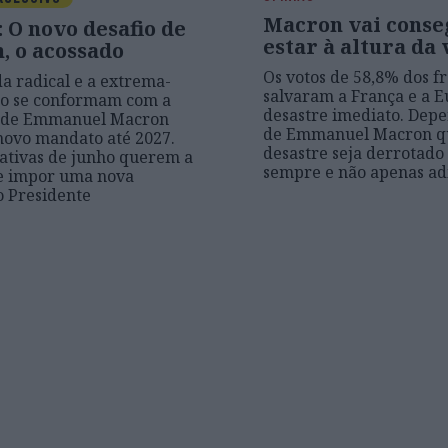
Macron vai conse
 O novo desafio de
estar à altura da 
, o acossado
Os votos de 58,8% dos f
a radical e a extrema-
salvaram a França e a 
ão se conformam com a
desastre imediato. Dep
o de Emmanuel Macron
de Emmanuel Macron q
ovo mandato até 2027.
desastre seja derrotado
lativas de junho querem a
sempre e não apenas ad
 e impor uma nova
 Presidente