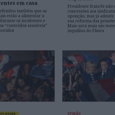
centes em casa
Presidente francês não 
efendeu também que as
concessões aos sindicato
ais estão a alimentar a
oposição, mas já admite
 durante os incidentes e
sua reforma das pensões
os “conteúdos sensíveis”
Maio será mais um teste
movidos
inquilino do Eliseu
OPINIÃO
XCLUSIVO