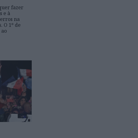
quer fazer
s e à
 erros na
. O 1º de
 ao