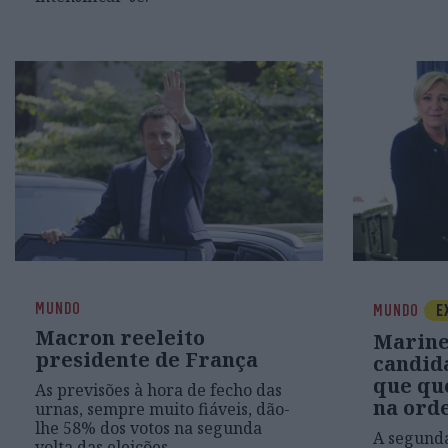
MUNDO
MUNDO
E
Macron reeleito
Marine 
presidente de França
candid
que qu
As previsões à hora de fecho das
na ord
urnas, sempre muito fiáveis, dão-
lhe 58% dos votos na segunda
A segunda
volta das eleições