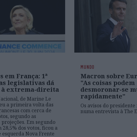
MUNDO
s em França: 1ª
Macron sobre Eur
as legislativas dá
"As coisas podem
a à extrema-direita
desmoronar-se m
rapidamente"
acional, de Marine Le
eu a primeira volta das
Os avisos do presidente 
francesas com cerca de
numa entrevista à The 
tos, segundo as
 projeções. Em segundo
m 28,5% dos votos, ficou a
e esquerda Nova Frente