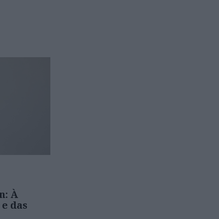
: À
 e das