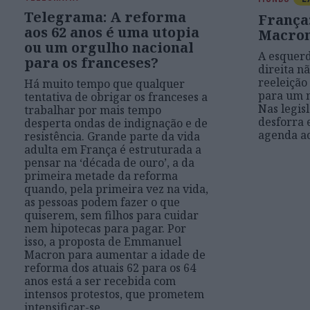
Telegrama: A reforma
França:
aos 62 anos é uma utopia
Macron
ou um orgulho nacional
A esquerd
para os franceses?
direita n
reeleiçã
Há muito tempo que qualquer
para um n
tentativa de obrigar os franceses a
Nas legis
trabalhar por mais tempo
desforra
desperta ondas de indignação e de
agenda ao
resistência. Grande parte da vida
adulta em França é estruturada a
pensar na ‘década de ouro’, a da
primeira metade da reforma
quando, pela primeira vez na vida,
as pessoas podem fazer o que
quiserem, sem filhos para cuidar
nem hipotecas para pagar. Por
isso, a proposta de Emmanuel
Macron para aumentar a idade de
reforma dos atuais 62 para os 64
anos está a ser recebida com
intensos protestos, que prometem
intensificar-se.