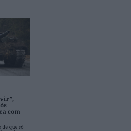
vir”,
pós
ica com
o de que só