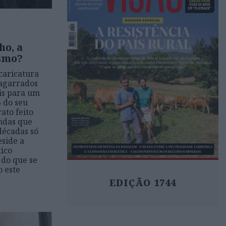
ho, a
smo?
caricatura
agarrados
is para um
% do seu
ato feito
ndas que
 décadas só
eside a
tico
 do que se
 este
EDIÇÃO 1744