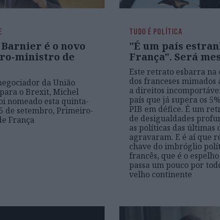
E
TUDO É POLÍTICA
 Barnier é o novo
"É um país estran
ro-ministro de
França". Será me
Este retrato esbarra na 
dos franceses mimados 
negociador da União
a direitos incomportáve
para o Brexit, Michel
país que já supera os 5
foi nomeado esta quinta-
PIB em défice. É um retr
a 5 de setembro, Primeiro-
de desigualdades profu
de França
as políticas das últimas
agravaram. E é aí que r
chave do imbróglio polí
francês, que é o espelho
passa um pouco por todo
velho continente