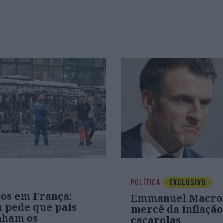
POLÍTICA
EXCLUSIVO
os em França:
Emmanuel Macron
 pede que pais
mercê da inflação
nham os
caçarolas