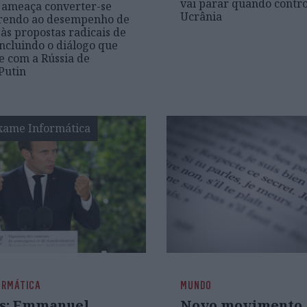
vai parar quando contro
 ameaça converter-se
Ucrânia
rendo ao desempenho de
às propostas radicais de
incluindo o diálogo que
e com a Rússia de
Putin
xame Informática
ORMÁTICA
MUNDO
s: Emmanuel
Novo movimento