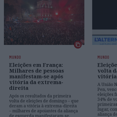
MUNDO
MUNDO
Eleições em França:
Eleiçõe
Milhares de pessoas
volta d
manifestam-se após
vitóri
vitória da extrema-
A União N
direita
Pen, venc
eleições 
Após os resultados da primeira
34% de vo
volta de eleições de domingo – que
primeiras
deram a vitória à extrema-direita
lugar, co
– milhares de apoiantes da aliança
aliança d
de esquerda manifestaram-se,