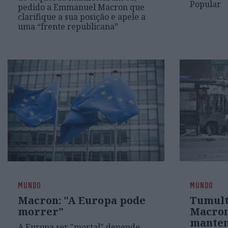
Popular
pedido a Emmanuel Macron que
clarifique a sua posição e apele a
uma “frente republicana”
MUNDO
MUNDO
Macron: "A Europa pode
Tumult
morrer"
Macron
mante
A Europa ser "mortal" depende