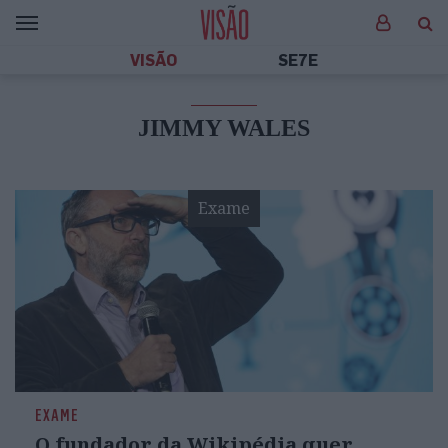
VISÃO
SE7E
JIMMY WALES
Exame
EXAME
O fundador da Wikipédia quer