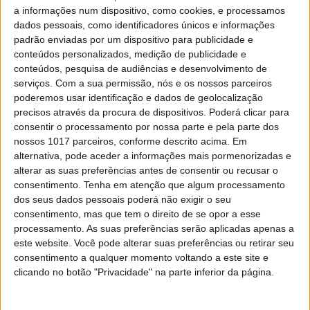
a informações num dispositivo, como cookies, e processamos
Quando o dinheiro não chega para garantir um
dados pessoais, como identificadores únicos e informações
trabalho independente, faça-se um peditório. A
padrão enviadas por um dispositivo para publicidade e
Wikipedia já anda nisso há anos e o The
conteúdos personalizados, medição de publicidade e
Guardian também já segue a mesma onda
conteúdos, pesquisa de audiências e desenvolvimento de
serviços.
Com a sua permissão, nós e os nossos parceiros
poderemos usar identificação e dados de geolocalização
precisos através da procura de dispositivos. Poderá clicar para
Exame Informática
consentir o processamento por nossa parte e pela parte dos
nossos 1017 parceiros, conforme descrito acima. Em
alternativa, pode aceder a informações mais pormenorizadas e
alterar as suas preferências antes de consentir ou recusar o
consentimento.
Tenha em atenção que algum processamento
dos seus dados pessoais poderá não exigir o seu
consentimento, mas que tem o direito de se opor a esse
processamento. As suas preferências serão aplicadas apenas a
este website. Você pode alterar suas preferências ou retirar seu
consentimento a qualquer momento voltando a este site e
EXAME INFORMÁTICA
clicando no botão "Privacidade" na parte inferior da página.
Fundador da Wikipedia quer
combater as fake news