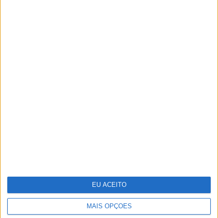
TERMOS E CONDIÇÕES DE UTILIZAÇÃO
POLÍTICA DE PRIVACIDADDE
POLÍTICA DE COOKIES
EU ACEITO
Copyright © Trust in News. Todos os direitos reservados.
MAIS OPÇÕES