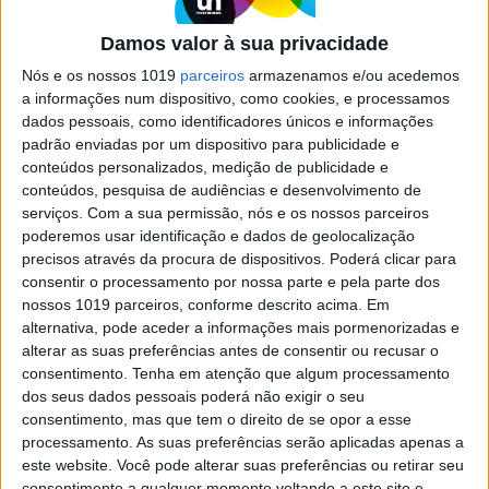
coisas bem piores. Já chamaram quase tudo a
Donald Trump, mas o homem que lidera os EUA
Damos valor à sua privacidade
há 12 meses (fez este sábado um ano que tomou
Nós e os nossos 1019
parceiros
armazenamos e/ou acedemos
posse) continua a fazer e a dizer o que lhe
a informações num dispositivo, como cookies, e processamos
apetece, mesmo que divida os americanos e
ponha em causa o papel do seu país no mundo
dados pessoais, como identificadores únicos e informações
padrão enviadas por um dispositivo para publicidade e
conteúdos personalizados, medição de publicidade e
conteúdos, pesquisa de audiências e desenvolvimento de
serviços.
Com a sua permissão, nós e os nossos parceiros
poderemos usar identificação e dados de geolocalização
precisos através da procura de dispositivos. Poderá clicar para
consentir o processamento por nossa parte e pela parte dos
nossos 1019 parceiros, conforme descrito acima. Em
alternativa, pode aceder a informações mais pormenorizadas e
alterar as suas preferências antes de consentir ou recusar o
consentimento.
Tenha em atenção que algum processamento
dos seus dados pessoais poderá não exigir o seu
consentimento, mas que tem o direito de se opor a esse
MUNDO
processamento. As suas preferências serão aplicadas apenas a
este website. Você pode alterar suas preferências ou retirar seu
Trump acusa FBI de estar
consentimento a qualquer momento voltando a este site e