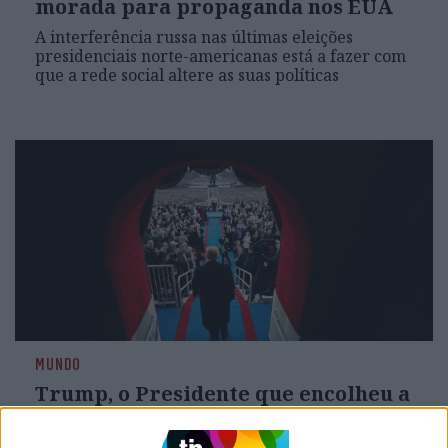
morada para propaganda nos EUA
A interferência russa nas últimas eleições
presidenciais norte-americanas está a fazer com
que a rede social altere as suas políticas
MUNDO
Trump, o Presidente que encolheu a
América
Imprevisível, incompetente, mentiroso e outras