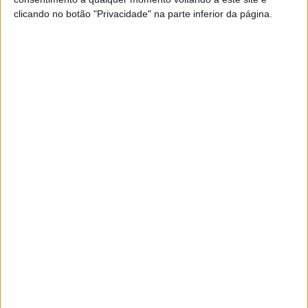
"comprometido" por usar dossier
clicando no botão "Privacidade" na parte inferior da página.
pago pelos democratas
O Presidente dos Estados Unidos, Donald Trump,
considerou hoje que o FBI "está comprometido",
por ter utilizado um dossier parcialmente pago
pela campanha de Hillary Clinton para
investigar a alegada ligação da campanha
republicana ao governo da Rússia
ECONOMIA