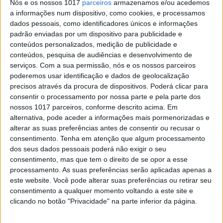
solução pluripartidária mais
Nós e os nossos 1017
parceiros
armazenamos e/ou acedemos
estável até hoje?
a informações num dispositivo, como cookies, e processamos
dados pessoais, como identificadores únicos e informações
Primeiro-ministro defendeu que sim, em
padrão enviadas por um dispositivo para publicidade e
entrevista à RTP, na segunda-feira. Mas será
conteúdos personalizados, medição de publicidade e
mesmo assim?
conteúdos, pesquisa de audiências e desenvolvimento de
serviços.
Com a sua permissão, nós e os nossos parceiros
poderemos usar identificação e dados de geolocalização
precisos através da procura de dispositivos. Poderá clicar para
consentir o processamento por nossa parte e pela parte dos
nossos 1017 parceiros, conforme descrito acima. Em
alternativa, pode aceder a informações mais pormenorizadas e
alterar as suas preferências antes de consentir ou recusar o
consentimento.
Tenha em atenção que algum processamento
dos seus dados pessoais poderá não exigir o seu
consentimento, mas que tem o direito de se opor a esse
processamento. As suas preferências serão aplicadas apenas a
este website. Você pode alterar suas preferências ou retirar seu
consentimento a qualquer momento voltando a este site e
VISÃO DO DIA
EXCLUSIVO
clicando no botão "Privacidade" na parte inferior da página.
VISÃO DO DIA: Um chá com Britta
Thomsen ou a crise vista da