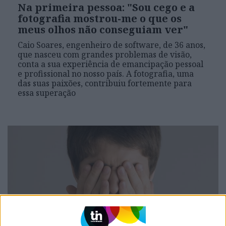
Na primeira pessoa: "Sou cego e a
fotografia mostrou-me o que os
meus olhos não conseguiam ver"
Caio Soares, engenheiro de software, de 36 anos,
que nasceu com grandes problemas de visão,
conta a sua experiência de emancipação pessoal
e profissional no nosso país. A fotografia, uma
das suas paixões, contribuiu fortemente para
essa superação