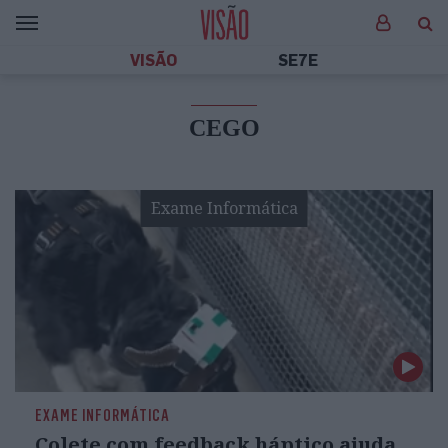
VISÃO
SE7E
CEGO
Exame Informática
EXAME INFORMÁTICA
Colete com feedback háptico ajuda