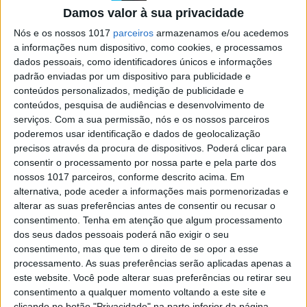
Damos valor à sua privacidade
SOCIEDADE
Nós e os nossos 1017
parceiros
armazenamos e/ou acedemos
Como uma injeção de proteína
a informações num dispositivo, como cookies, e processamos
devolveu parcialmente a visão a um
dados pessoais, como identificadores únicos e informações
homem cego
padrão enviadas por um dispositivo para publicidade e
Um homem de 58 anos, que sofria de retinose
conteúdos personalizados, medição de publicidade e
pigmentar, uma doença hereditária que pode
conteúdos, pesquisa de audiências e desenvolvimento de
levar à cegueira, conseguiu recuperar
serviços.
Com a sua permissão, nós e os nossos parceiros
parcialmente a visão. Com a ajuda de uma
poderemos usar identificação e dados de geolocalização
proteína contida num vírus inofensivo e de uns
precisos através da procura de dispositivos. Poderá clicar para
óculos especiais, o voluntário conseguiu voltar a
consentir o processamento por nossa parte e pela parte dos
distinguir objetos
nossos 1017 parceiros, conforme descrito acima. Em
alternativa, pode aceder a informações mais pormenorizadas e
alterar as suas preferências antes de consentir ou recusar o
consentimento.
Tenha em atenção que algum processamento
Exame Informática
dos seus dados pessoais poderá não exigir o seu
consentimento, mas que tem o direito de se opor a esse
processamento. As suas preferências serão aplicadas apenas a
este website. Você pode alterar suas preferências ou retirar seu
consentimento a qualquer momento voltando a este site e
clicando no botão "Privacidade" na parte inferior da página.