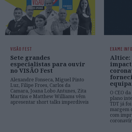
VISÃO FEST
EXAME INF
Sete grandes
Altice:
especialistas para ouvir
impact
no VISÃO Fest
corona
fornec
Alexandre Fonseca, Miguel Pinto
equipa
Luz, Filipe Froes, Carlos da
Camara, Joana Lobo Antunes, Zita
O CEO da 
Martins e Matthew Williams vêm
plano int
apresentar short talks imperdíveis
TDT já fo
margem d
com impre
coronaví