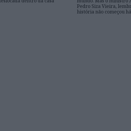
deslocada dentro da casa
mundo. Mas o ministro 
Pedro Siza Vieira, lemb
história não começou há