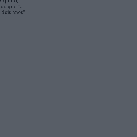
Adjunto,
rou que “a
 dois anos”