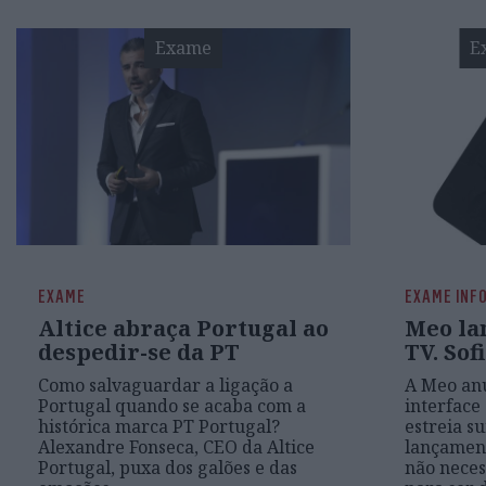
Exame
E
EXAME
EXAME INF
Altice abraça Portugal ao
Meo la
despedir-se da PT
TV. Sof
Como salvaguardar a ligação a
A Meo an
Portugal quando se acaba com a
interface
histórica marca PT Portugal?
estreia s
Alexandre Fonseca, CEO da Altice
lançamen
Portugal, puxa dos galões e das
não neces