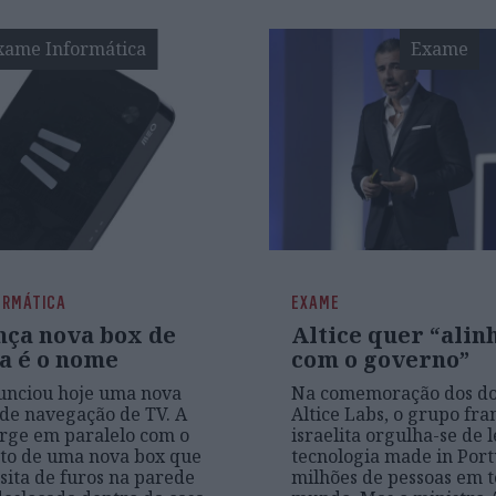
xame Informática
Exame
ORMÁTICA
EXAME
nça nova box de
Altice quer “ali
ia é o nome
com o governo”
unciou hoje uma nova
Na comemoração dos do
 de navegação de TV. A
Altice Labs, o grupo fra
urge em paralelo com o
israelita orgulha-se de 
to de uma nova box que
tecnologia made in Port
sita de furos na parede
milhões de pessoas em t