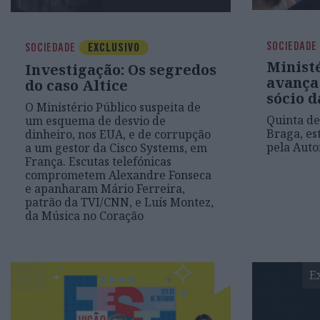
SOCIEDADE
SOCIEDADE
EXCLUSIVO
Minist
Investigação: Os segredos
avança
do caso Altice
sócio d
O Ministério Público suspeita de
Quinta d
um esquema de desvio de
Braga, es
dinheiro, nos EUA, e de corrupção
pela Auto
a um gestor da Cisco Systems, em
França. Escutas telefónicas
comprometem Alexandre Fonseca
e apanharam Mário Ferreira,
patrão da TVI/CNN, e Luís Montez,
da Música no Coração
E