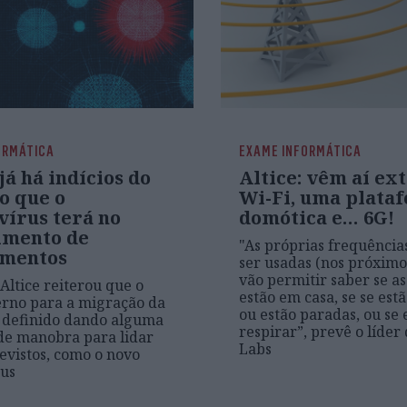
ORMÁTICA
EXAME INFORMÁTICA
 já há indícios do
Altice: vêm aí ex
o que o
Wi-Fi, uma plata
vírus terá no
domótica e… 6G!
imento de
"As próprias frequência
mentos
ser usadas (nos próximo
vão permitir saber se as
Altice reiterou que o
estão em casa, se se est
erno para a migração da
ou estão paradas, ou se 
i definido dando alguma
respirar”, prevê o líder 
e manobra para lidar
Labs
vistos, como o novo
rus