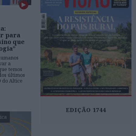
a:
r para
sino que
ogia”
 humanos
var a
 que temos
 dos últimos
 do Altice
EDIÇÃO 1744
ica