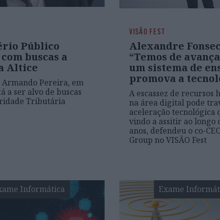
VISÃO FEST
ério Público
Alexandre Fonsec
 com buscas a
“Temos de avança
a Altice
um sistema de en
promova a tecnol
e Armando Pereira, em
tá a ser alvo de buscas
A escassez de recursos
ridade Tributária
na área digital pode tra
aceleração tecnológica
vindo a assitir ao longo
anos, defendeu o co-CEO
Group no VISÃO Fest
xame Informática
Exame Informát