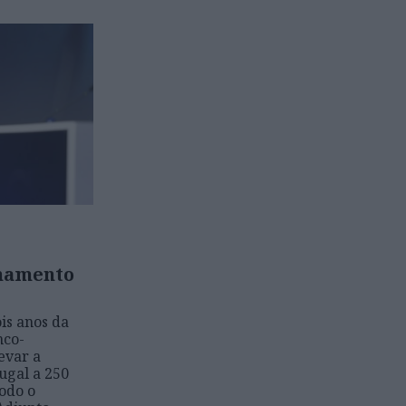
nhamento
is anos da
nco-
levar a
ugal a 250
odo o