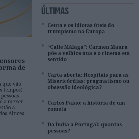
ÚLTIMAS
Ceuta e os idiotas úteis do
trumpismo na Europa
“Calle Málaga”: Carmen Maura
põe a velhice nua e o cinema em
sentido
tensores
forma de
Carta aberta: Hospitais para as
Misericórdias: pragmatismo ou
s que vão
obsessão ideológica?
s tempos)
 pessoas
ão a mexer
Carlos Paião: a história de um
estão a
cometa
dos Altices
Da Índia a Portugal: quantas
pessoas?