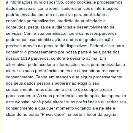
a informações num dispositivo, como cookies, e processamos
dados pessoais, como identificadores únicos e informações
ECONOMIA
padrão enviadas por um dispositivo para publicidade e
Bazuca europeia: Há ainda uma via-
conteúdos personalizados, medição de publicidade e
sacra a percorrer até que o
conteúdos, pesquisa de audiências e desenvolvimento de
dinheiro chegue ao terreno
serviços.
Com a sua permissão, nós e os nossos parceiros
A máquina está desenhada, mas não está
poderemos usar identificação e dados de geolocalização
montada. A falta de definição das tarefas de cada
precisos através da procura de dispositivos. Poderá clicar para
uma das quatro estruturas criadas para seguir a
consentir o processamento por nossa parte e pela parte dos
atribuição e a execução dos fundos pode
nossos 1019 parceiros, conforme descrito acima. Em
aumentar a máquina burocrática, num processo
alternativa, pode aceder a informações mais pormenorizadas e
que se pretende “ágil, eficaz e transparente”.
alterar as suas preferências antes de consentir ou recusar o
Fernando Alfaiate, gestor do programa Compete,
consentimento.
Tenha em atenção que algum processamento
é quem assegurará a boa aplicação dos fundos
dos seus dados pessoais poderá não exigir o seu
consentimento, mas que tem o direito de se opor a esse
processamento. As suas preferências serão aplicadas apenas a
este website. Você pode alterar suas preferências ou retirar seu
consentimento a qualquer momento voltando a este site e
clicando no botão "Privacidade" na parte inferior da página.