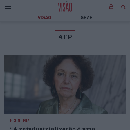
VISÃO
SE7E
AEP
ECONOMIA
“A reindustrialização é uma