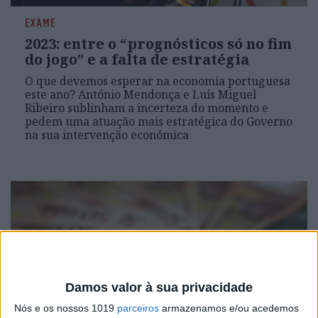
EXAME
2023: entre o “prognósticos só no fim
do jogo” e a falta de estratégia
O que devemos esperar na economia portuguesa
este ano? António Mendonça e Luís Miguel
Ribeiro sublinham a incerteza do momento e
pedem uma atuação mais estratégica do Governo
na sua intervenção económica
Damos valor à sua privacidade
Nós e os nossos 1019
parceiros
armazenamos e/ou acedemos