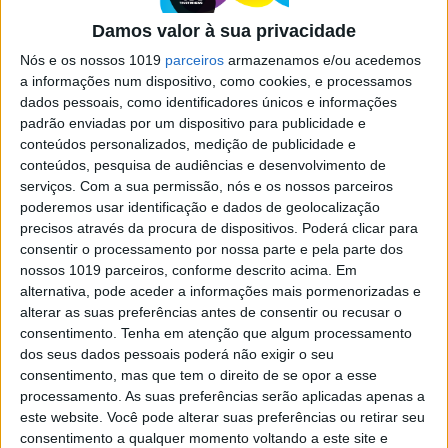
POLÍTICA
Damos valor à sua privacidade
Tudo o que precisa de saber sobre a
visita do Papa a Fátima
Nós e os nossos 1019
parceiros
armazenamos e/ou acedemos
a informações num dispositivo, como cookies, e processamos
O programa ao pormenor das quase 23 horas
dados pessoais, como identificadores únicos e informações
que o Papa Francisco passa em Portugal – tudo o
padrão enviadas por um dispositivo para publicidade e
que precisa de saber sobre condicionamentos de
trânsito, estacionamento e medidas de segurança
conteúdos personalizados, medição de publicidade e
conteúdos, pesquisa de audiências e desenvolvimento de
serviços.
Com a sua permissão, nós e os nossos parceiros
poderemos usar identificação e dados de geolocalização
Visão Júnior
precisos através da procura de dispositivos. Poderá clicar para
consentir o processamento por nossa parte e pela parte dos
nossos 1019 parceiros, conforme descrito acima. Em
alternativa, pode aceder a informações mais pormenorizadas e
alterar as suas preferências antes de consentir ou recusar o
consentimento.
Tenha em atenção que algum processamento
dos seus dados pessoais poderá não exigir o seu
consentimento, mas que tem o direito de se opor a esse
processamento. As suas preferências serão aplicadas apenas a
este website. Você pode alterar suas preferências ou retirar seu
VISÃO JÚNIOR
consentimento a qualquer momento voltando a este site e