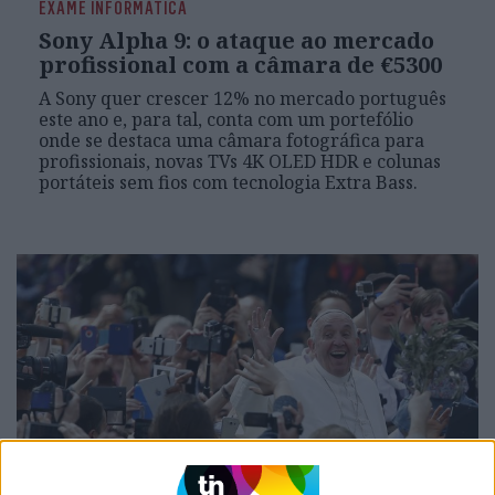
EXAME INFORMÁTICA
Sony Alpha 9: o ataque ao mercado
profissional com a câmara de €5300
A Sony quer crescer 12% no mercado português
este ano e, para tal, conta com um portefólio
onde se destaca uma câmara fotográfica para
profissionais, novas TVs 4K OLED HDR e colunas
portáteis sem fios com tecnologia Extra Bass.