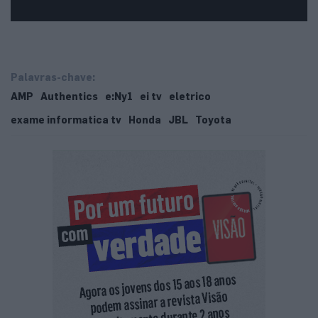
Palavras-chave:
AMP
Authentics
e:Ny1
ei tv
eletrico
exame informatica tv
Honda
JBL
Toyota