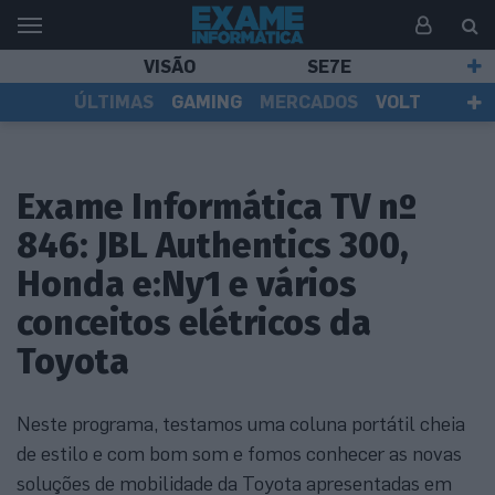
VISÃO
SE7E
ÚLTIMAS
GAMING
MERCADOS
VOLT
EI TV
TESTES
ASSINANTES
Exame Informática TV nº
846: JBL Authentics 300,
Honda e:Ny1 e vários
conceitos elétricos da
Toyota
Neste programa, testamos uma coluna portátil cheia
de estilo e com bom som e fomos conhecer as novas
soluções de mobilidade da Toyota apresentadas em