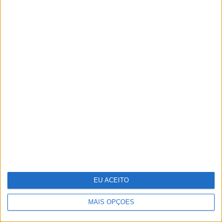
35 lugares à sombra
EU ACEITO
MAIS OPÇÕES