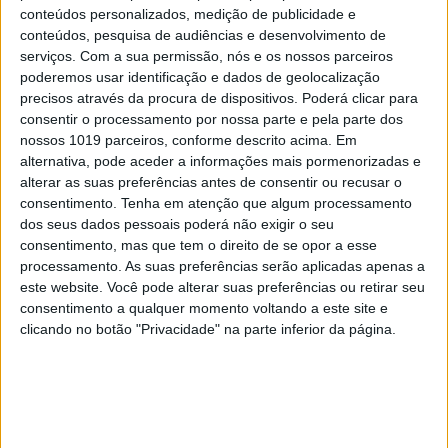
conteúdos personalizados, medição de publicidade e
mergulhar em estruturas ilegais..." José
conteúdos, pesquisa de audiências e desenvolvimento de
Luís Carneiro em entrevista
serviços.
Com a sua permissão, nós e os nossos parceiros
poderemos usar identificação e dados de geolocalização
precisos através da procura de dispositivos. Poderá clicar para
consentir o processamento por nossa parte e pela parte dos
nossos 1019 parceiros, conforme descrito acima. Em
alternativa, pode aceder a informações mais pormenorizadas e
alterar as suas preferências antes de consentir ou recusar o
consentimento.
Tenha em atenção que algum processamento
dos seus dados pessoais poderá não exigir o seu
consentimento, mas que tem o direito de se opor a esse
processamento. As suas preferências serão aplicadas apenas a
este website. Você pode alterar suas preferências ou retirar seu
consentimento a qualquer momento voltando a este site e
clicando no botão "Privacidade" na parte inferior da página.
OPINIÃO
Ceuta e os idiotas úteis do trumpismo
na Europa