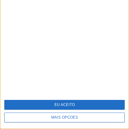
Quis Saber Quem Sou: Será que "ainda
somos os mesmos e vivemos como os
nossos pais?"
EU ACEITO
Parabéns, bicharada!
MAIS OPÇÕES