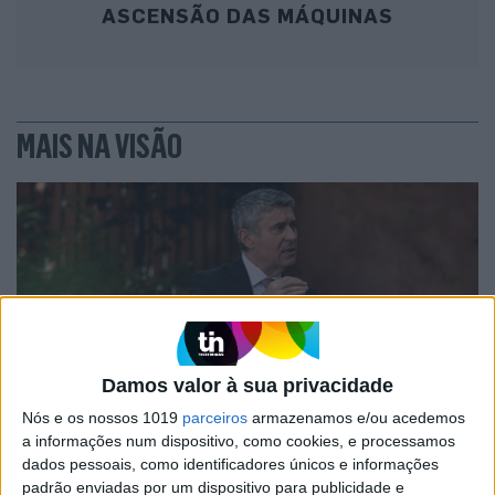
ASCENSÃO DAS MÁQUINAS
MAIS NA VISÃO
Damos valor à sua privacidade
Nós e os nossos 1019
parceiros
armazenamos e/ou acedemos
POLÍTICA
EXCLUSIVO
a informações num dispositivo, como cookies, e processamos
dados pessoais, como identificadores únicos e informações
"Mergulho no tanque de Odemira? Se
padrão enviadas por um dispositivo para publicidade e
fosse antes, sim. Agora, é melhor não