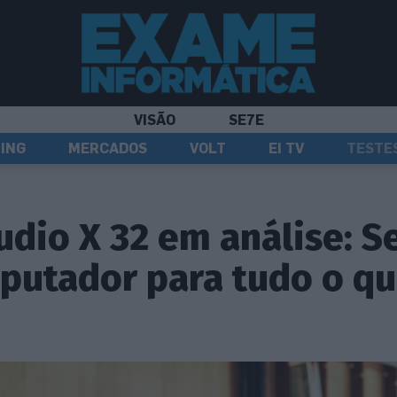
VISÃO
SE7E
ING
MERCADOS
VOLT
EI TV
TESTE
dio X 32 em análise: S
putador para tudo o q