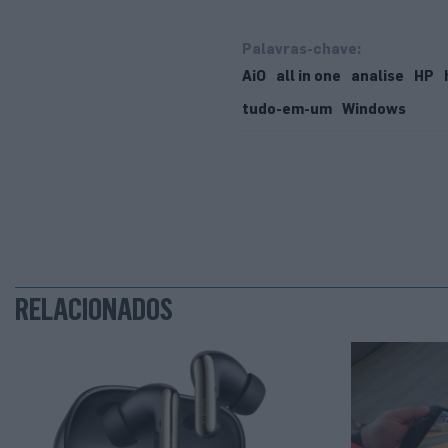
Palavras-chave:
AiO
all in one
analise
HP
tudo-em-um
Windows
RELACIONADOS