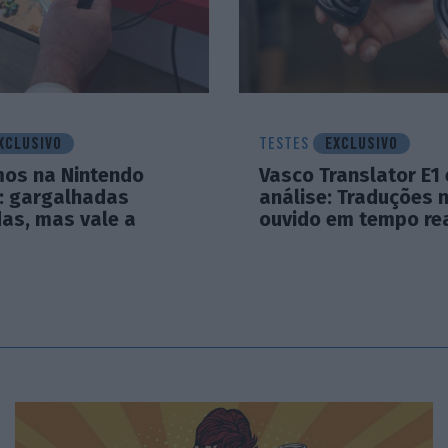
XCLUSIVO
TESTES
EXCLUSIVO
mos na Nintendo
Vasco Translator E1
2: gargalhadas
análise: Traduções 
das, mas vale a
ouvido em tempo re