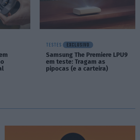
TESTES
EXCLUSIVO
 em
Samsung The Premiere LPU9
no
em teste: Tragam as
al
pipocas (e a carteira)