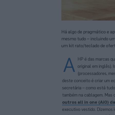
Há algo de pragmático e ap
mesmo tudo – incluindo um
um kit rato/teclado de ofer
A
HP é das marcas qu
original em inglês).
(processadores, me
deste conceito é criar um 
secretária – como está tud
também na cablagem. Mas o 
outros all in one (AiO)
executivo vestido. Dizemos 