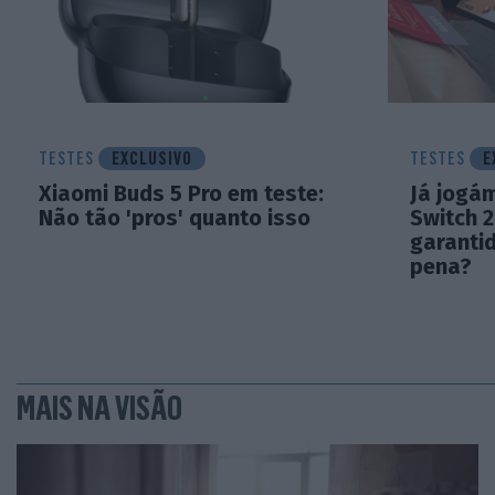
TESTES
EXCLUSIVO
TESTES
E
Xiaomi Buds 5 Pro em teste:
Já jogá
Não tão 'pros' quanto isso
Switch 
garanti
pena?
MAIS NA VISÃO