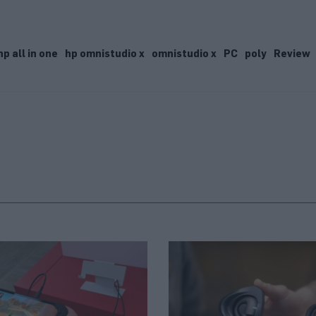
hp all in one
hp omnistudio x
omnistudio x
PC
poly
Review