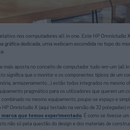
elativo nos computadores all in one. Este HP Omnistudio X
a gráfica dedicada, uma webcam escondida no topo do mon
ta
e mais aposta no conceito de computador tudo-em-um (all in 
 Isto significa que o monitor e os componentes típicos de um 
mória, armazenamento…) estão todos integrados no mesmo cha
equipamento pragmático para os utilizadores que querem um 
o combinado no mesmo equipamento, poupa-se espaço e simpli
HP Omnistudio X (aqui testado na versão de 32 polegadas) 
 da marca que temos experimentado
. É como se tivesse um
isto não só pela questão do design e dos materiais de constr