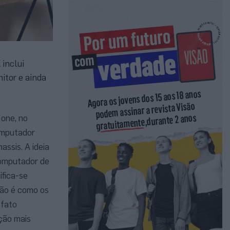
 inclui
itor e ainda
one, no
computador
ssis. A ideia
computador de
fica-se
não é como os
 fato
ução mais