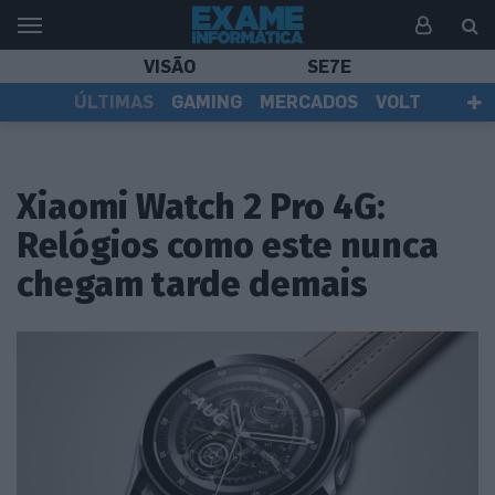
VISÃO
SE7E
ÚLTIMAS
GAMING
MERCADOS
VOLT
EI TV
TESTES
ASSINANTES
Xiaomi Watch 2 Pro 4G:
Relógios como este nunca
chegam tarde demais