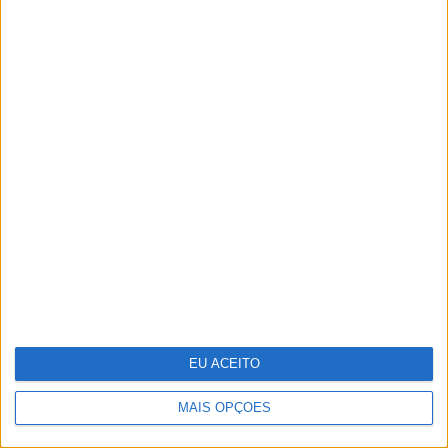
Conheça Cândida, a concorrente mais
ousada de "Hell's Kitchen"
A Sagração da Primavera - Quando a
EU ACEITO
morte é também fonte de vida
MAIS OPÇÕES