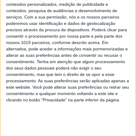
conteúdos personalizados, medição de publicidade e
conteúdos, pesquisa de audiências e desenvolvimento de
serviços.
Com a sua permissão, nós e os nossos parceiros
poderemos usar identificação e dados de geolocalização
ENTREVISTA SEM AGENDA
precisos através da procura de dispositivos. Poderá clicar para
"Creio que, daqui a 30 anos, os robots
consentir o processamento por nossa parte e pela parte dos
vão operar sozinhos"
nossos 1019 parceiros, conforme descrito acima. Em
alternativa, pode aceder a informações mais pormenorizadas e
alterar as suas preferências antes de consentir ou recusar o
consentimento.
Tenha em atenção que algum processamento
dos seus dados pessoais poderá não exigir o seu
consentimento, mas que tem o direito de se opor a esse
processamento. As suas preferências serão aplicadas apenas a
este website. Você pode alterar suas preferências ou retirar seu
consentimento a qualquer momento voltando a este site e
clicando no botão "Privacidade" na parte inferior da página.
OPINIÃO