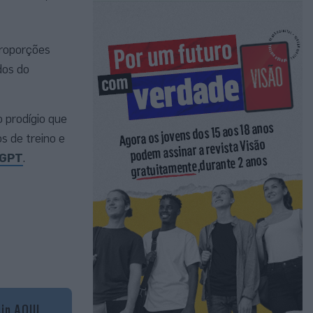
proporções
dos do
o prodígio que
s de treino e
tGPT
.
gin AQUI