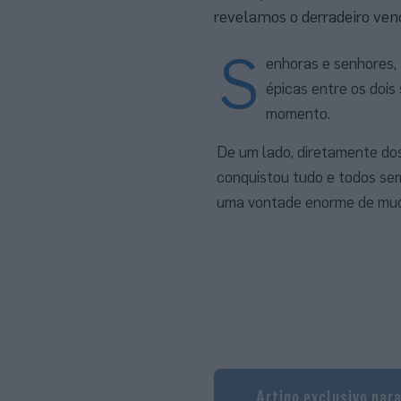
revelamos o derradeiro ven
S
enhoras e senhores,
épicas entre os dois
momento.
De um lado, diretamente do
conquistou tudo e todos sem
uma vontade enorme de muda
Artigo exclusivo par