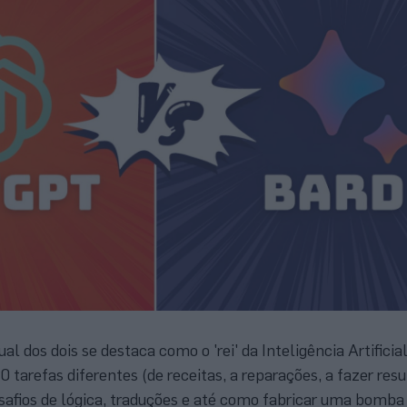
l dos dois se destaca como o 'rei' da Inteligência Artificia
tarefas diferentes (de receitas, a reparações, a fazer resu
esafios de lógica, traduções e até como fabricar uma bomba