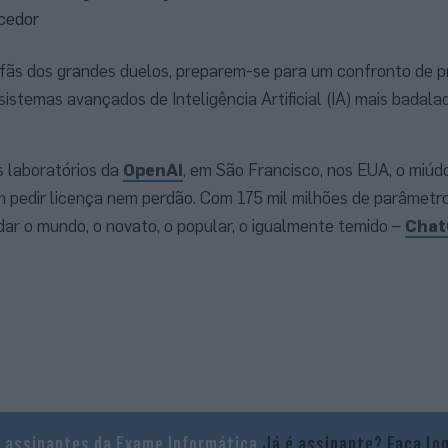
cedor
 fãs dos grandes duelos, preparem-se para um confronto de 
 sistemas avançados de Inteligência Artificial (IA) mais badala
s laboratórios da
OpenAI
, em São Francisco, nos EUA, o miúd
 pedir licença nem perdão. Com 175 mil milhões de parâmetro
r o mundo, o novato, o popular, o igualmente temido –
Cha
a assinantes da Exame Informática
Já é assinante?
Faça lo