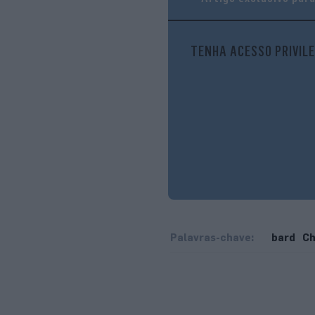
TENHA ACESSO PRIVILE
Palavras-chave:
bard
C