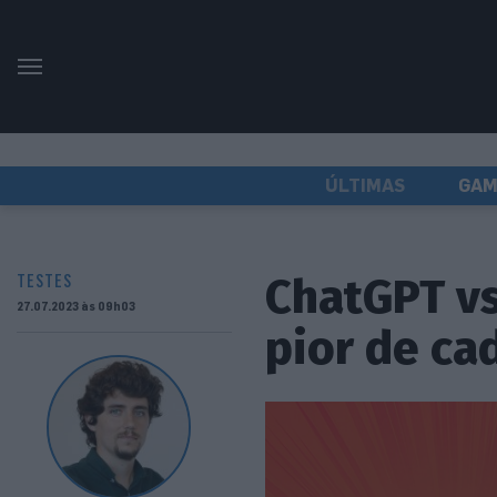
ÚLTIMAS
GAM
ChatGPT vs
TESTES
27.07.2023 às 09h03
pior de ca