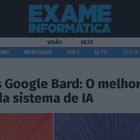
VISÃO
SE7E
ING
MERCADOS
VOLT
EI TV
TESTE
 Google Bard: O melhor
da sistema de IA