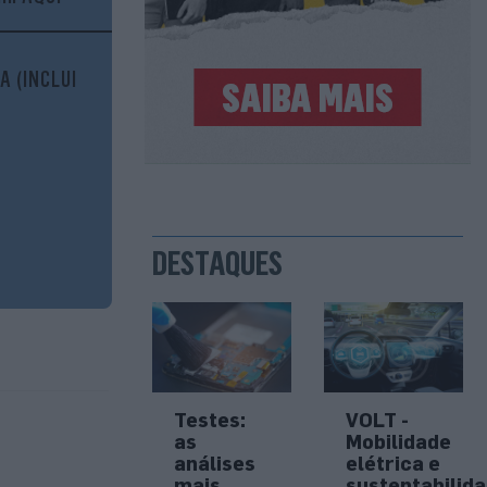
A (INCLUI
DESTAQUES
Testes:
VOLT -
as
Mobilidade
análises
elétrica e
mais
sustentabilid