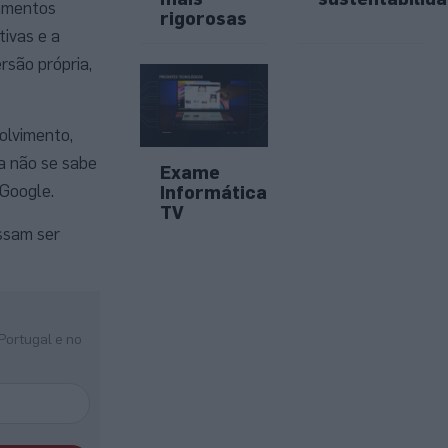
pamentos
rigorosas
tivas e a
rsão própria,
olvimento,
a não se sabe
Exame
 Google.
Informática
TV
ssam ser
Portugal e no