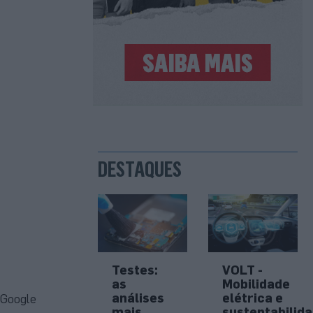
DESTAQUES
Testes:
VOLT -
as
Mobilidade
análises
elétrica e
 Google
mais
sustentabilid