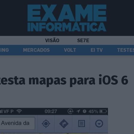
VISÃO
SE7E
ING
MERCADOS
VOLT
EI TV
TESTE
testa mapas para iOS 6