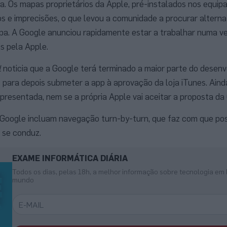
ra. Os mapas proprietários da Apple, pré-instalados nos equi
os e imprecisões, o que levou a comunidade a procurar alterna
lpa. A Google anunciou rapidamente estar a trabalhar numa ve
is pela Apple.
l
noticia que a Google terá terminado a maior parte do desenv
para depois submeter a app à aprovação da loja iTunes. Aind
apresentada, nem se a própria Apple vai aceitar a proposta da
Google incluam navegação turn-by-turn, que faz com que po
se conduz.
EXAME INFORMÁTICA DIÁRIA
Todos os dias, pelas 18h, a melhor informação sobre tecnologia em 
mundo