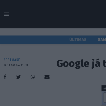
ÚLTIMAS
GAM
Google já 
SOFTWARE
16.11.2012 às 11h21