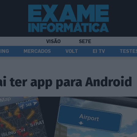
VISÃO
SE7E
ING
MERCADOS
VOLT
EI TV
TESTE
 ter app para Android