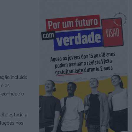
ção incluido
 e as
e conhece o
ple estaria a
oluções nos