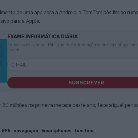
imento de uma app para a Android, a TomTom pôs fim ao rumo
sivo para a Apple.
EXAME INFORMÁTICA DIÁRIA
Todos os dias, pelas 18h, a melhor informação sobre tecnologia em 
mundo
SUBSCREVER
 60 milhões na primeira metade deste ano, face a igual perío
GPS
navegação
Smartphones
tom tom