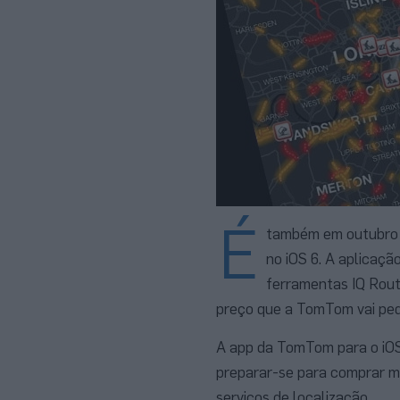
É
também em outubro 
no iOS 6. A aplicaçã
ferramentas IQ Rout
preço que a TomTom vai pedi
A app da TomTom para o iOS 
preparar-se para comprar m
serviços de localização.