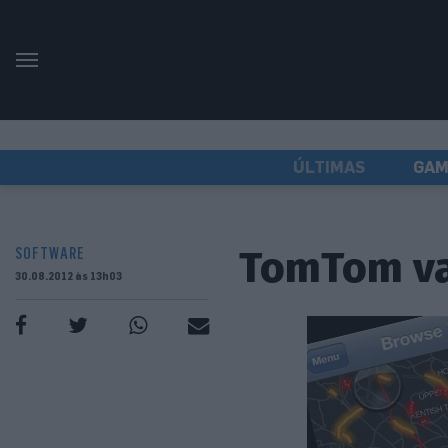
ÚLTIMAS
GAM
TomTom vai
SOFTWARE
30.08.2012 às 13h03