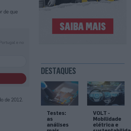
r de que
Portugal e no
DESTAQUES
do de 2012.
Testes:
VOLT -
as
Mobilidade
análises
elétrica e
mais
sustentabilid