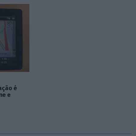
ação é
ne e