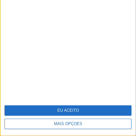
Ideia para uma escapada: Do Alqueva à
Ria Formosa, guiados pela água
EU ACEITO
MAIS OPÇÕES