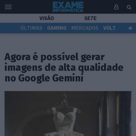
VISÃO
SE7E
ÚLTIMAS
GAMING
MERCADOS
VOLT
EI TV
TESTES
ASSINANTES
Agora é possível gerar
imagens de alta qualidade
no Google Gemini