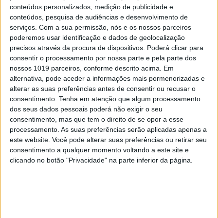
conteúdos personalizados, medição de publicidade e
MERCADOS
conteúdos, pesquisa de audiências e desenvolvimento de
serviços.
Com a sua permissão, nós e os nossos parceiros
Anthropic diz ter modelo de Inteligência
poderemos usar identificação e dados de geolocalização
Artificial melhor do que o ChatGPT e o
precisos através da procura de dispositivos. Poderá clicar para
Gemini
consentir o processamento por nossa parte e pela parte dos
nossos 1019 parceiros, conforme descrito acima. Em
alternativa, pode aceder a informações mais pormenorizadas e
alterar as suas preferências antes de consentir ou recusar o
consentimento.
Tenha em atenção que algum processamento
dos seus dados pessoais poderá não exigir o seu
consentimento, mas que tem o direito de se opor a esse
processamento. As suas preferências serão aplicadas apenas a
este website. Você pode alterar suas preferências ou retirar seu
consentimento a qualquer momento voltando a este site e
clicando no botão "Privacidade" na parte inferior da página.
INTERNET
Inteligência Artificial da Google agora