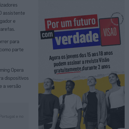
lizadores
O assistente
gador e
tarefas.
orrer para
i como parte
aming Opera
a dispositivos
e a versão
Portugal e no