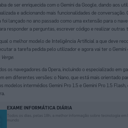
aba de ser enriquecida com o Gemini da Google, dando aos uti
alizada e adicionando mais funcionalidades de conversação. 
ra foi lançado no ano passado como uma extensão para o nave
ra responder a perguntas, escrever código e realizar outras 
ual o melhor modelo de Inteligência Artificial a que deve rec
cutar a tarefa pedida pelo utilizador e agora vai ter o Gemin
 Verge
.
odos os navegadores da Opera, incluindo o especializado em g
m em diferentes versões: o Nano, que está mais orientado par
 modelos intermédios Gemini Pro 1.5 e Gemini Pro 1.5 Flash, 
ra.
EXAME INFORMÁTICA DIÁRIA
Todos os dias, pelas 18h, a melhor informação sobre tecnologia em 
mundo