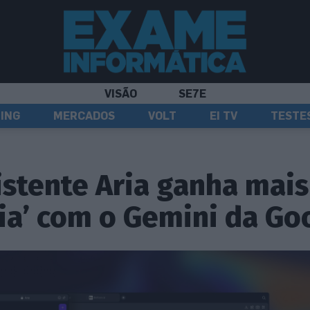
VISÃO
SE7E
ING
MERCADOS
VOLT
EI TV
TESTE
istente Aria ganha mais
cia’ com o Gemini da Go