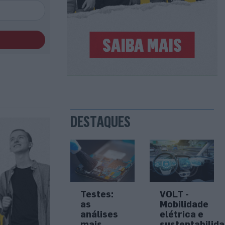
DESTAQUES
Testes:
VOLT -
as
Mobilidade
análises
elétrica e
mais
sustentabilid