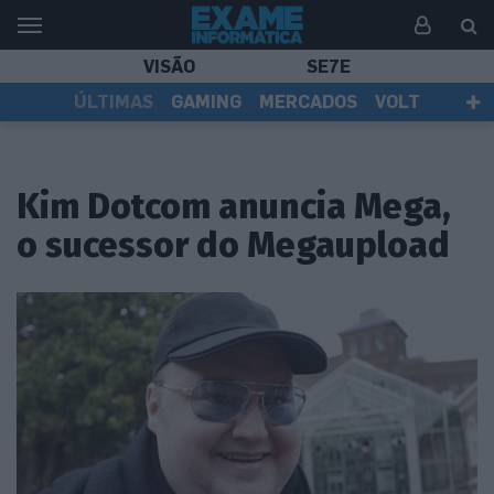
VISÃO
SE7E
ÚLTIMAS
GAMING
MERCADOS
VOLT
EI TV
TESTES
ASSINANTES
Kim Dotcom anuncia Mega,
o sucessor do Megaupload