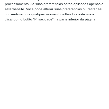
desafios que se põem a Portugal nas próximas
processamento. As suas preferências serão aplicadas apenas a
décadas? Nesta análise dou especial ênfase à
este website. Você pode alterar suas preferências ou retirar seu
evolução da competitividade da economia e das
consentimento a qualquer momento voltando a este site e
empresas portuguesas
clicando no botão "Privacidade" na parte inferior da página.
ECONOMIA
Portugal ultrapassou o Japão?
Nos últimos oito anos, Portugal convergiu com
todos os membros do G7 e aproximou-se das