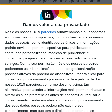
para trás, apenas para voltar ao ponto de partida
Exame
Damos valor à sua privacidade
Nós e os nossos 1019
parceiros
armazenamos e/ou acedemos
a informações num dispositivo, como cookies, e processamos
dados pessoais, como identificadores únicos e informações
padrão enviadas por um dispositivo para publicidade e
conteúdos personalizados, medição de publicidade e
conteúdos, pesquisa de audiências e desenvolvimento de
serviços.
Com a sua permissão, nós e os nossos parceiros
poderemos usar identificação e dados de geolocalização
EXAME
precisos através da procura de dispositivos. Poderá clicar para
consentir o processamento por nossa parte e pela parte dos
A análise de Caldeira Cabral: 35
nossos 1019 parceiros, conforme descrito acima. Em
anos de crescimento e
alternativa, pode aceder a informações mais pormenorizadas e
competitividade
alterar as suas preferências antes de consentir ou recusar o
Na sua edição de 35 anos, a EXAME pediu-me
consentimento.
Tenha em atenção que algum processamento
para responder a duas perguntas: Como Portugal
dos seus dados pessoais poderá não exigir o seu
evoluiu nos últimos 35 anos? E quais os maiores
consentimento, mas que tem o direito de se opor a esse