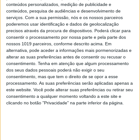
conteúdos personalizados, medição de publicidade e
florescido porque
conteúdos, pesquisa de audiências e desenvolvimento de
a cristandade ocidental
serviços.
Com a sua permissão, nós e os nossos parceiros
poderemos usar identificação e dados de geolocalização
havia ignorado o apelo
precisos através da procura de dispositivos. Poderá clicar para
consentir o processamento por nossa parte e pela parte dos
do Evangelho de pôr os
nossos 1019 parceiros, conforme descrito acima. Em
pobres em primeiro lugar
alternativa, pode aceder a informações mais pormenorizadas e
alterar as suas preferências antes de consentir ou recusar o
consentimento.
Tenha em atenção que algum processamento
dos seus dados pessoais poderá não exigir o seu
“No perfil de Jorge Mario Bergoglio, alto (…), com
consentimento, mas que tem o direito de se opor a esse
processamento. As suas preferências serão aplicadas apenas a
uma cabeça angulosa e um olhar penetrante,
este website. Você pode alterar suas preferências ou retirar seu
podemos desvendar os traços do avô Giovanni”,
consentimento a qualquer momento voltando a este site e
escreve Austen Ivereigh, jornalista britânico e
clicando no botão "Privacidade" na parte inferior da página.
biógrafo do Papa, no seu livro
O Pastor
Ferido
(Ed.
Vogais). Situamo-nos agora, no início do século XX,
na cidade italiana de Asti, na região de Piemonte,
no sopé dos Alpes. Lorenzo, Eugenio, Vittorio e