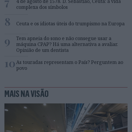
7
4 de agosto de 1578. D. Sebastião, Ceuta: a vida
complexa dos símbolos
8
Ceuta e os idiotas úteis do trumpismo na Europa
9
Tem apneia do sono e não consegue usar a
máquina CPAP? Há uma alternativa a avaliar.
Opinião de um dentista
10
As touradas representam o País? Perguntem ao
povo
MAIS NA VISÃO