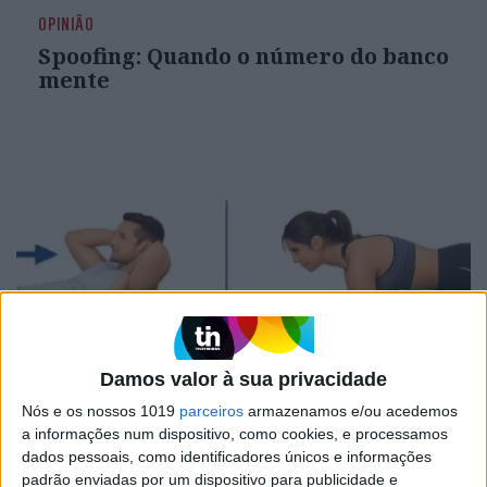
OPINIÃO
Spoofing: Quando o número do banco
mente
Damos valor à sua privacidade
OPINIÃO
Nós e os nossos 1019
parceiros
armazenamos e/ou acedemos
Abdominais "tradicionais" ou
a informações num dispositivo, como cookies, e processamos
prancha? A explicação de um
dados pessoais, como identificadores únicos e informações
professor de Educação Física
padrão enviadas por um dispositivo para publicidade e