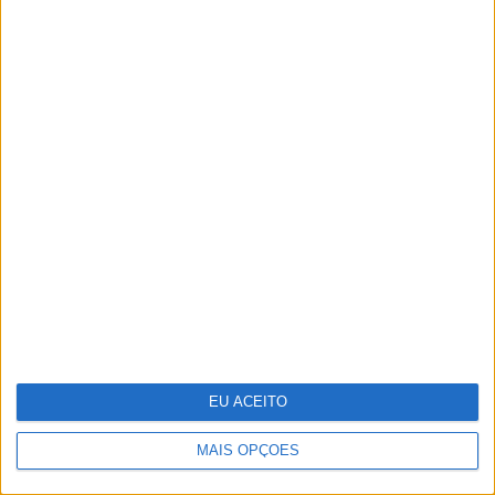
Oficinas de verão onde a
criatividade não tira férias
EU ACEITO
MAIS OPÇÕES
Familiares e amigos despedem-se
de João Lobo Antunes