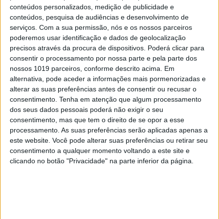
conteúdos personalizados, medição de publicidade e
conteúdos, pesquisa de audiências e desenvolvimento de
serviços.
Com a sua permissão, nós e os nossos parceiros
poderemos usar identificação e dados de geolocalização
precisos através da procura de dispositivos. Poderá clicar para
consentir o processamento por nossa parte e pela parte dos
nossos 1019 parceiros, conforme descrito acima. Em
alternativa, pode aceder a informações mais pormenorizadas e
alterar as suas preferências antes de consentir ou recusar o
consentimento.
Tenha em atenção que algum processamento
dos seus dados pessoais poderá não exigir o seu
consentimento, mas que tem o direito de se opor a esse
processamento. As suas preferências serão aplicadas apenas a
FINANÇAS COM CABEÇA
este website. Você pode alterar suas preferências ou retirar seu
Como funcionam os apoios para
consentimento a qualquer momento voltando a este site e
comprar casa antes dos 35 anos
clicando no botão "Privacidade" na parte inferior da página.