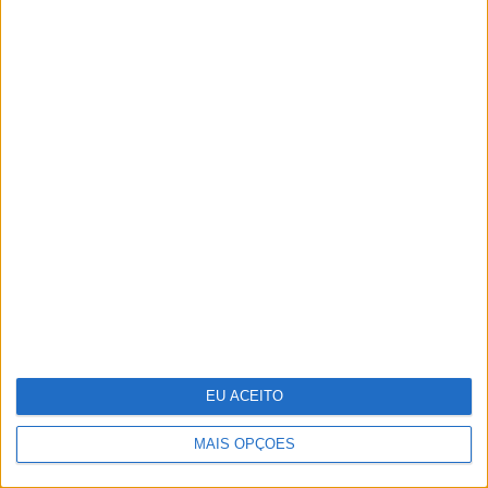
25 peças para receber a primavera
em casa
EU ACEITO
MAIS OPÇÕES