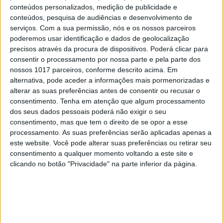
CULTURA
EXCLUSIVO
conteúdos personalizados, medição de publicidade e
“Calle Málaga”: Carmen Maura põe
conteúdos, pesquisa de audiências e desenvolvimento de
a velhice nua e o cinema em sentido
serviços.
Com a sua permissão, nós e os nossos parceiros
poderemos usar identificação e dados de geolocalização
precisos através da procura de dispositivos. Poderá clicar para
consentir o processamento por nossa parte e pela parte dos
nossos 1017 parceiros, conforme descrito acima. Em
alternativa, pode aceder a informações mais pormenorizadas e
alterar as suas preferências antes de consentir ou recusar o
consentimento.
Tenha em atenção que algum processamento
dos seus dados pessoais poderá não exigir o seu
consentimento, mas que tem o direito de se opor a esse
processamento. As suas preferências serão aplicadas apenas a
este website. Você pode alterar suas preferências ou retirar seu
consentimento a qualquer momento voltando a este site e
clicando no botão "Privacidade" na parte inferior da página.
OPINIÃO
Carta aberta: Hospitais para as
Misericórdias: pragmatismo ou
obsessão ideológica?