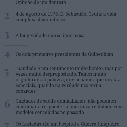
Opinião de um dentista
2
4 de agosto de 1578. D. Sebastião, Ceuta: a vida
complexa dos símbolos
3
A longevidade não se improvisa
4
Os dois primeiros presidentes da Gulbenkian
5
“Saudade é um sentimento muito bonito, mas por
vezes muito despropositado. Temos muito
orgulho dessa palavra, que achamos que nos faz
especiais, quando na verdade nos torna
cobardes’’
6
Cuidados de saúde domiciliários: não podemos
continuar a responder a uma nova realidade com
modelos concebidos no passado
7
Os Lusíadas são um hospital e Guerra Junqueiro