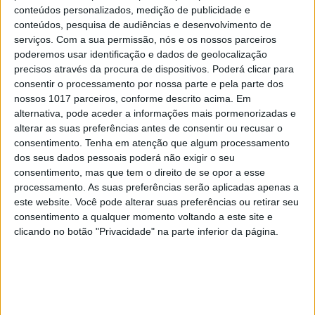
uma avenida
conteúdos personalizados, medição de publicidade e
8
conteúdos, pesquisa de audiências e desenvolvimento de
Goodbye, Nick Cave
serviços.
Com a sua permissão, nós e os nossos parceiros
poderemos usar identificação e dados de geolocalização
precisos através da procura de dispositivos. Poderá clicar para
9
consentir o processamento por nossa parte e pela parte dos
Os novos capitães da areia
nossos 1017 parceiros, conforme descrito acima. Em
alternativa, pode aceder a informações mais pormenorizadas e
10
Wangiri: a fraude que começa mesmo antes de
alterar as suas preferências antes de consentir ou recusar o
atender uma chamada de um número
consentimento.
Tenha em atenção que algum processamento
desconhecido
dos seus dados pessoais poderá não exigir o seu
consentimento, mas que tem o direito de se opor a esse
processamento. As suas preferências serão aplicadas apenas a
MAIS NA VISÃO
este website. Você pode alterar suas preferências ou retirar seu
consentimento a qualquer momento voltando a este site e
clicando no botão "Privacidade" na parte inferior da página.