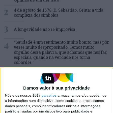
2
4 de agosto de 1578. D. Sebastião, Ceuta: a vida
complexa dos símbolos
3
A longevidade não se improvisa
4
“Saudade é um sentimento muito bonito, mas por
vezes muito despropositado. Temos muito
orgulho dessa palavra, que achamos que nos faz
especiais, quando na verdade nos torna
cobardes’’
5
Os dois primeiros presidentes da Gulbenkian
6
Cuidados de saúde domiciliários: não podemos
Damos valor à sua privacidade
continuar a responder a uma nova realidade com
Nós e os nossos 1017
parceiros
armazenamos e/ou acedemos
modelos concebidos no passado
a informações num dispositivo, como cookies, e processamos
7
dados pessoais, como identificadores únicos e informações
Os Lusíadas são um hospital e Guerra Junqueiro
padrão enviadas por um dispositivo para publicidade e