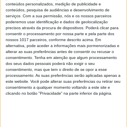
conteúdos personalizados, medição de publicidade e
5
“Saudade é um sentimento muito bonito, mas por
conteúdos, pesquisa de audiências e desenvolvimento de
vezes muito despropositado. Temos muito
serviços.
Com a sua permissão, nós e os nossos parceiros
orgulho dessa palavra, que achamos que nos faz
poderemos usar identificação e dados de geolocalização
especiais, quando na verdade nos torna
precisos através da procura de dispositivos. Poderá clicar para
cobardes’’
consentir o processamento por nossa parte e pela parte dos
nossos 1017 parceiros, conforme descrito acima. Em
6
Cuidados de saúde domiciliários: não podemos
alternativa, pode aceder a informações mais pormenorizadas e
continuar a responder a uma nova realidade com
alterar as suas preferências antes de consentir ou recusar o
modelos concebidos no passado
consentimento.
Tenha em atenção que algum processamento
7
dos seus dados pessoais poderá não exigir o seu
Os Lusíadas são um hospital e Guerra Junqueiro
consentimento, mas que tem o direito de se opor a esse
uma avenida
processamento. As suas preferências serão aplicadas apenas a
8
este website. Você pode alterar suas preferências ou retirar seu
Os novos capitães da areia
consentimento a qualquer momento voltando a este site e
clicando no botão "Privacidade" na parte inferior da página.
9
Goodbye, Nick Cave
10
Quem é Deus para uma criança? Opinião de José