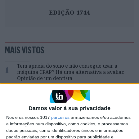
EDIÇÃO 1744
MAIS VISTOS
1
Tem apneia do sono e não consegue usar a
máquina CPAP? Há uma alternativa a avaliar.
Opinião de um dentista
2
4 de agosto de 1578. D. Sebastião, Ceuta: a vida
complexa dos símbolos
3
Damos valor à sua privacidade
A longevidade não se improvisa
Nós e os nossos 1017
parceiros
armazenamos e/ou acedemos
a informações num dispositivo, como cookies, e processamos
4
dados pessoais, como identificadores únicos e informações
Os dois primeiros presidentes da Gulbenkian
padrão enviadas por um dispositivo para publicidade e