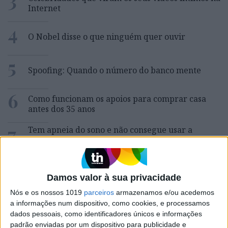
Internet
4
O Nobel disse o que ninguém quer ouvir
5
Spoofing: Quando o número do banco mente
6
Como funcionam os apoios para comprar casa
antes dos 35 anos
7
Tem apneia do sono e não consegue usar a
máquina CPAP? Há uma alternativa a avaliar.
Opinião de um dentista
8
A longevidade não se improvisa
Damos valor à sua privacidade
Nós e os nossos 1019
parceiros
armazenamos e/ou acedemos
9
Abdominais “tradicionais” ou prancha? A
a informações num dispositivo, como cookies, e processamos
explicação de um professor de Educação Física
dados pessoais, como identificadores únicos e informações
padrão enviadas por um dispositivo para publicidade e