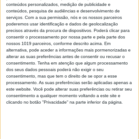
10
conteúdos personalizados, medição de publicidade e
Dossier Crime: As incríveis histórias de uma
conteúdos, pesquisa de audiências e desenvolvimento de
superinspetora da PJ
serviços.
Com a sua permissão, nós e os nossos parceiros
poderemos usar identificação e dados de geolocalização
precisos através da procura de dispositivos. Poderá clicar para
MAIS NA VISÃO
consentir o processamento por nossa parte e pela parte dos
nossos 1019 parceiros, conforme descrito acima. Em
alternativa, pode aceder a informações mais pormenorizadas e
alterar as suas preferências antes de consentir ou recusar o
consentimento.
Tenha em atenção que algum processamento
dos seus dados pessoais poderá não exigir o seu
consentimento, mas que tem o direito de se opor a esse
processamento. As suas preferências serão aplicadas apenas a
este website. Você pode alterar suas preferências ou retirar seu
consentimento a qualquer momento voltando a este site e
clicando no botão "Privacidade" na parte inferior da página.
CULTURANDO NA LUSOFONIA
“O Sol se escurecerá, e a Lua não
dará a sua luz, e as estrelas cairão