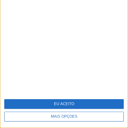
aniversário
Investigadores conseguem novas
"receitas" para reprogramar
células que podem ajudar a
combater o cancro
EU ACEITO
MAIS OPÇÕES