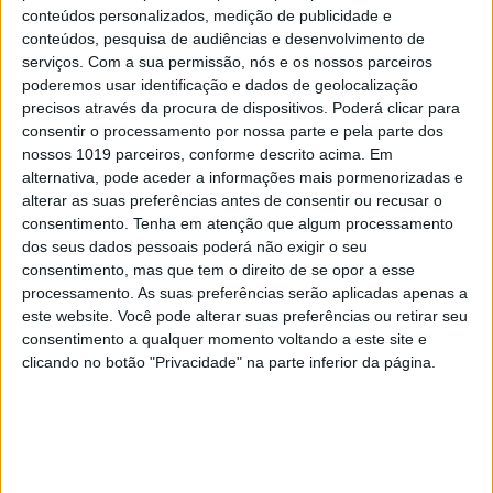
conteúdos personalizados, medição de publicidade e
Para saber mais
conteúdos, pesquisa de audiências e desenvolvimento de
serviços.
Com a sua permissão, nós e os nossos parceiros
Primeiro-ministro da Etiópia emite
poderemos usar identificação e dados de geolocalização
precisos através da procura de dispositivos. Poderá clicar para
“aviso final” aos líderes fugitivos de Tigray
consentir o processamento por nossa parte e pela parte dos
nossos 1019 parceiros, conforme descrito acima. Em
Borrell condena “nos termos mais fortes
alternativa, pode aceder a informações mais pormenorizadas e
possíveis” massacres em Tigray, na Etiópia
alterar as suas preferências antes de consentir ou recusar o
consentimento.
Tenha em atenção que algum processamento
ONU diz ter informação sobre “crimes
dos seus dados pessoais poderá não exigir o seu
consentimento, mas que tem o direito de se opor a esse
contra a humanidade” no Tigray
processamento. As suas preferências serão aplicadas apenas a
este website. Você pode alterar suas preferências ou retirar seu
consentimento a qualquer momento voltando a este site e
clicando no botão "Privacidade" na parte inferior da página.
Palavras-chave:
conflito armado
crimes sexuais
Etiópia
violência sexual