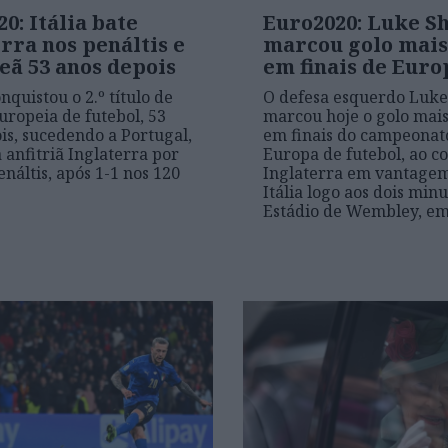
0: Itália bate
Euro2020: Luke S
rra nos penáltis e
marcou golo mais
eã 53 anos depois
em finais de Euro
onquistou o 2.º título de
O defesa esquerdo Luk
ropeia de futebol, 53
marcou hoje o golo mais
is, sucedendo a Portugal,
em finais do campeonat
 anfitriã Inglaterra por
Europa de futebol, ao co
enáltis, após 1-1 nos 120
Inglaterra em vantagem
Itália logo aos dois minu
Estádio de Wembley, e