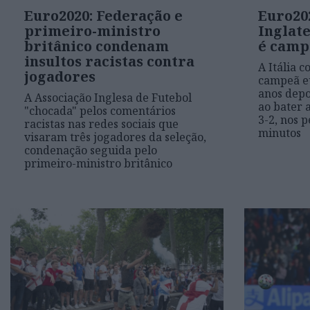
Euro2020: Federação e
Euro202
primeiro-ministro
Inglate
britânico condenam
é camp
insultos racistas contra
A Itália c
jogadores
campeã eu
anos depo
A Associação Inglesa de Futebol
ao bater a
"chocada" pelos comentários
3-2, nos p
racistas nas redes sociais que
minutos
visaram três jogadores da seleção,
condenação seguida pelo
primeiro-ministro britânico