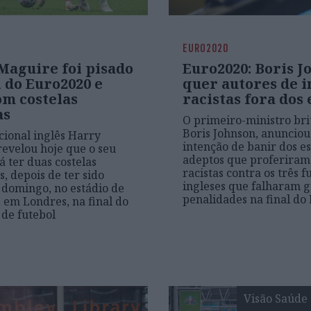
EURO2020
Maguire foi pisado
Euro2020: Boris J
l do Euro2020 e
quer autores de i
om costelas
racistas fora dos 
as
O primeiro-ministro bri
Boris Johnson, anunciou
cional inglês Harry
intenção de banir dos es
evelou hoje que o seu
adeptos que proferiram 
á ter duas costelas
racistas contra os três f
, depois de ter sido
ingleses que falharam 
 domingo, no estádio de
penalidades na final do
em Londres, na final do
de futebol
Visão Saúde