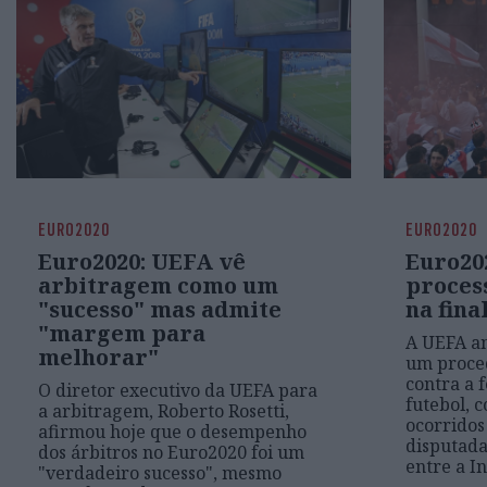
EURO2020
EURO2020
Euro2020: UEFA vê
Euro20
arbitragem como um
proces
"sucesso" mas admite
na fin
"margem para
A UEFA an
melhorar"
um proced
contra a 
O diretor executivo da UEFA para
futebol, 
a arbitragem, Roberto Rosetti,
ocorridos
afirmou hoje que o desempenho
disputad
dos árbitros no Euro2020 foi um
entre a In
"verdadeiro sucesso", mesmo