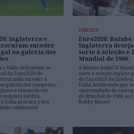
EURO2020
0: Inglaterra e
Euro2020: Rainha
 procuram suceder
Inglaterra deseja
gal na galeria dos
sorte à seleção e
ões
Mundial de 1966
a e Itália defrontam-se
A Rainha Isabel II desej
inal do Euro2020 de
sorte à seleção inglesa p
procurando suceder a
do Euro2020 de futebol,
na galeria dos campeões,
Itália, lembrando que t
gleses a tentarem em
oportunidade de entreg
conquista inédita,
do Mundial de 1966 ao c
a Itália procura o seu
Bobby Moore
ítulo continental