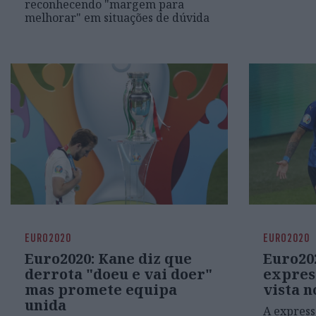
reconhecendo "margem para
melhorar" em situações de dúvida
EURO2020
EURO2020
Euro2020: Kane diz que
Euro202
derrota "doeu e vai doer"
expres
mas promete equipa
vista n
unida
A expressã