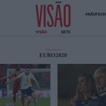
#NÃOFECH
VISÃO
SE7E
EURO2020