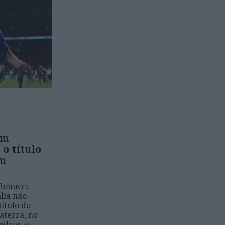
i
em
o título
em
Bonucci
lia não
título do
aterra, no
ndres, e