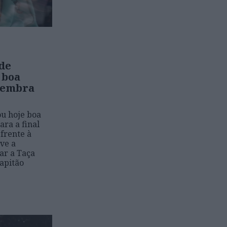
 de
 boa
 lembra
ou hoje boa
ara a final
 frente à
eve a
ar a Taça
apitão