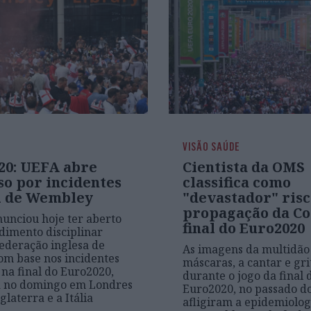
VISÃO SAÚDE
20: UEFA abre
Cientista da OMS
so por incidentes
classifica como
al de Wembley
"devastador" risc
propagação da Co
unciou hoje ter aberto
final do Euro2020
imento disciplinar
federação inglesa de
As imagens da multidão
com base nos incidentes
máscaras, a cantar e gri
 na final do Euro2020,
durante o jogo da final 
a no domingo em Londres
Euro2020, no passado d
glaterra e a Itália
afligiram a epidemiolog