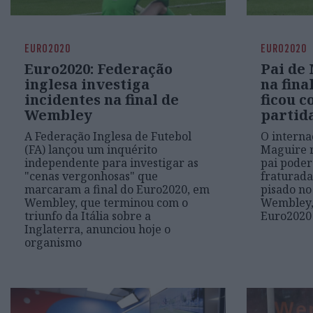
EURO2020
EURO2020
Euro2020: Federação
Pai de 
inglesa investiga
na fina
incidentes na final de
ficou c
Wembley
partid
A Federação Inglesa de Futebol
O interna
(FA) lançou um inquérito
Maguire r
independente para investigar as
pai poder
"cenas vergonhosas" que
fraturadas
marcaram a final do Euro2020, em
pisado no
Wembley, que terminou com o
Wembley, 
triunfo da Itália sobre a
Euro2020 
Inglaterra, anunciou hoje o
organismo