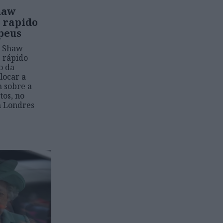
haw
 rapido
peus
e Shaw
 rápido
o da
locar a
 sobre a
tos, no
m Londres