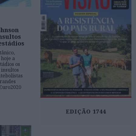
ohnson
nsultos
estádios
tânico,
 hoje a
tádios os
insultos
utebolistas
grandes
 Euro2020
EDIÇÃO 1744