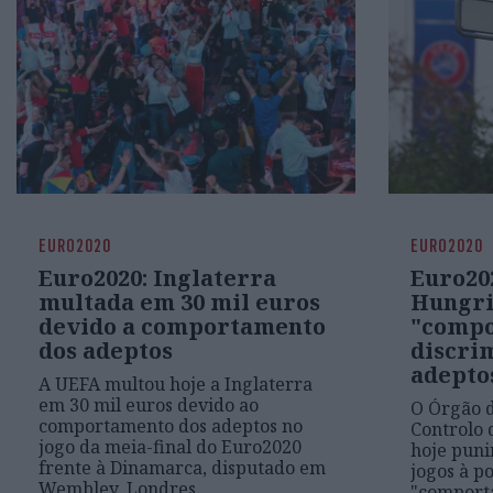
EURO2020
EURO2020
Euro2020: Inglaterra
Euro20
multada em 30 mil euros
Hungri
devido a comportamento
"comp
dos adeptos
discri
adepto
A UEFA multou hoje a Inglaterra
em 30 mil euros devido ao
O Órgão d
comportamento dos adeptos no
Controlo 
jogo da meia-final do Euro2020
hoje puni
frente à Dinamarca, disputado em
jogos à p
Wembley, Londres
"comport