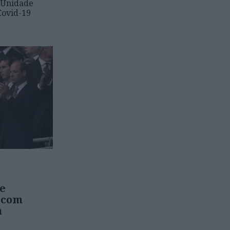
 Unidade
Covid-19
pe
 com
a