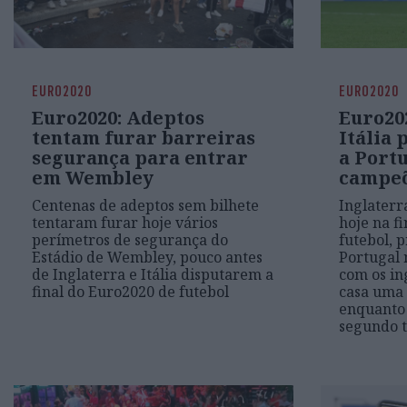
EURO2020
EURO2020
Euro2020: Adeptos
Euro202
tentam furar barreiras
Itália
segurança para entrar
a Portu
em Wembley
campe
Centenas de adeptos sem bilhete
Inglaterr
tentaram furar hoje vários
hoje na f
perímetros de segurança do
futebol, 
Estádio de Wembley, pouco antes
Portugal 
de Inglaterra e Itália disputarem a
com os in
final do Euro2020 de futebol
casa uma 
enquanto 
segundo t