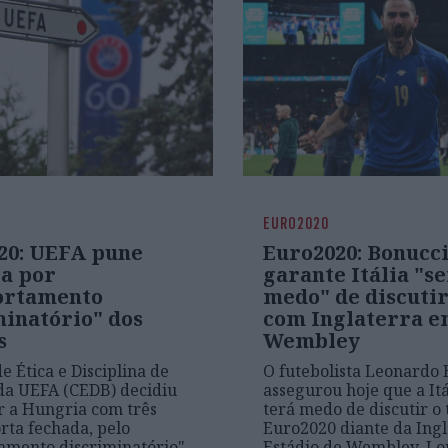
EURO2020
20: UEFA pune
Euro2020: Bonucc
a por
garante Itália "s
ortamento
medo" de discutir 
minatório" dos
com Inglaterra 
s
Wembley
e Ética e Disciplina de
O futebolista Leonardo 
da UEFA (CEDB) decidiu
assegurou hoje que a Itá
r a Hungria com três
terá medo de discutir o 
orta fechada, pelo
Euro2020 diante da Ingl
amento discriminatório"
Estádio de Wembley, Lo