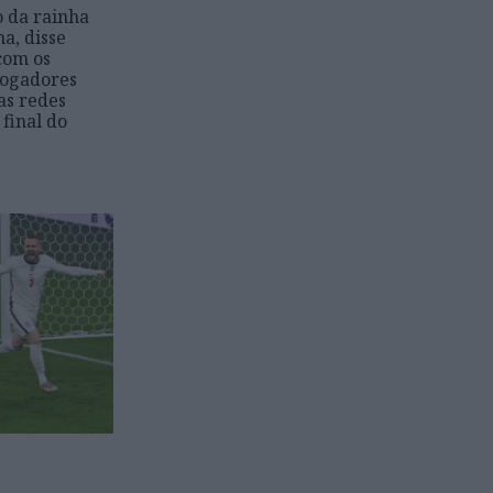
o da rainha
ha, disse
com os
 jogadores
as redes
final do