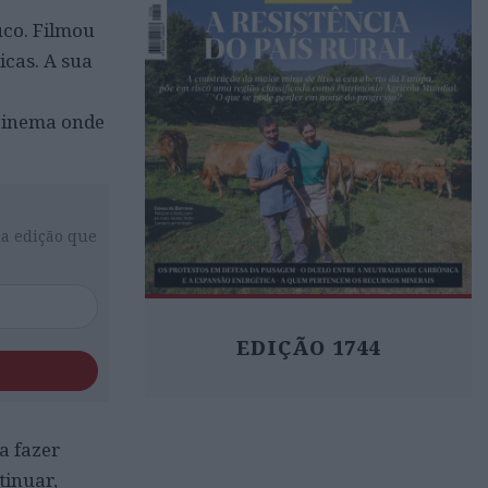
co. Filmou
cas. A sua
 cinema onde
da edição que
EDIÇÃO 1744
a fazer
tinuar,