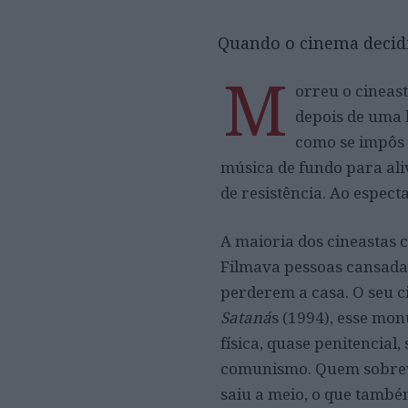
Quando o cinema decidi
M
orreu o cineas
depois de uma 
como se impôs 
música de fundo para aliv
de resistência. Ao espect
A maioria dos cineastas 
Filmava pessoas cansadas
perderem a casa. O seu c
Sataná
s (1994), esse mon
física, quase penitencial,
comunismo. Quem sobreviv
saiu a meio, o que també