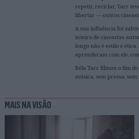
repetir, reciclar, Tarr te
libertar — outros cineas
A sua influência foi sub
inteira de cineastas-aut
longo não é estilo é étic
aprenderam com ele, como
Béla Tarr filmou o fim d
música, sem pressa, sem
MAIS NA VISÃO