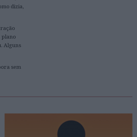
omo dizia,
eração
o plano
u. Alguns
mbora sem