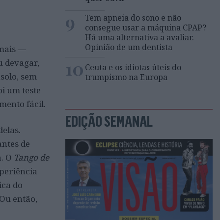
9
Tem apneia do sono e não
consegue usar a máquina CPAP?
Há uma alternativa a avaliar.
Opinião de um dentista
 mais —
10
u devagar,
Ceuta e os idiotas úteis do
solo, sem
trumpismo na Europa
oi um teste
mento fácil.
EDIÇÃO SEMANAL
delas.
antes de
a. O
Tango de
xperiência
ica do
 Ou então,