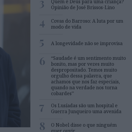
3
Quem é Deus para uma criança?
Opinião de José Brissos-Lino
4
Covas do Barroso: A luta por um
modo de vida
5
A longevidade não se improvisa
6
“Saudade é um sentimento muito
bonito, mas por vezes muito
despropositado. Temos muito
orgulho dessa palavra, que
achamos que nos faz especiais,
quando na verdade nos torna
cobardes’’
7
Os Lusíadas são um hospital e
Guerra Junqueiro uma avenida
8
O Nobel disse o que ninguém
quer ouvir