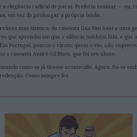
ve a elegância radical de parar. Preferiu ensinar — ou, c
tas, em vez de prolongar a própria lenda.
terrânea mas sísmica: do cineasta Gus Van Sant a uma g
ores que aprenderam que o silêncio também fala, e que 
a. Em Portugal, poucos o viram; quem o viu, não esquece
 o cineasta André Gil Mata, que foi seu aluno.
o mundo como se já tivesse acontecido. Agora, foi-se e
 redenção. Como sempre fez.