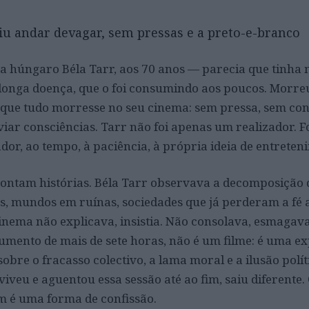
u andar devagar, sem pressas e a preto-e-branco
ta húngaro Béla Tarr, aos 70 anos — parecia que tinha
longa doença, que o foi consumindo aos poucos. Morre
que tudo morresse no seu cinema: sem pressa, sem con
iar consciências. Tarr não foi apenas um realizador. F
ador, ao tempo, à paciência, à própria ideia de entreteni
contam histórias. Béla Tarr observava a decomposição 
, mundos em ruínas, sociedades que já perderam a fé 
inema não explicava, insistia. Não consolava, esmagav
umento de mais de sete horas, não é um filme: é uma e
 sobre o fracasso colectivo, a lama moral e a ilusão polít
eu e aguentou essa sessão até ao fim, saiu diferente.
m é uma forma de confissão.