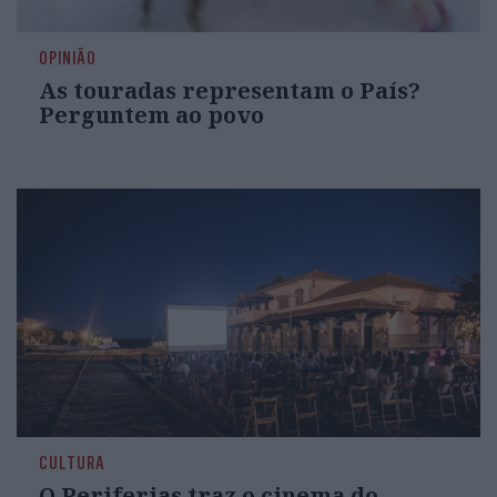
OPINIÃO
As touradas representam o País?
Perguntem ao povo
CULTURA
O Periferias traz o cinema do