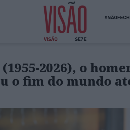
#NÃOFECH
VISÃO
SE7E
 (1955-2026), o hom
u o fim do mundo at