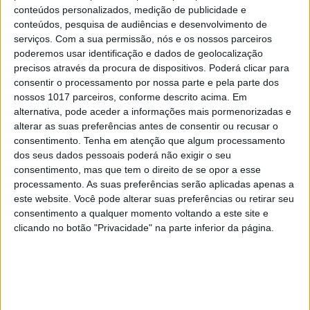
conteúdos personalizados, medição de publicidade e
conteúdos, pesquisa de audiências e desenvolvimento de
serviços.
Com a sua permissão, nós e os nossos parceiros
poderemos usar identificação e dados de geolocalização
precisos através da procura de dispositivos. Poderá clicar para
consentir o processamento por nossa parte e pela parte dos
nossos 1017 parceiros, conforme descrito acima. Em
alternativa, pode aceder a informações mais pormenorizadas e
A VISÃO SE7E DESTA SEMANA –
alterar as suas preferências antes de consentir ou recusar o
EDIÇÃO 1743
consentimento.
Tenha em atenção que algum processamento
dos seus dados pessoais poderá não exigir o seu
consentimento, mas que tem o direito de se opor a esse
processamento. As suas preferências serão aplicadas apenas a
este website. Você pode alterar suas preferências ou retirar seu
MAIS VISTOS
consentimento a qualquer momento voltando a este site e
clicando no botão "Privacidade" na parte inferior da página.
1
Tem apneia do sono e não consegue usar a
máquina CPAP? Há uma alternativa a avaliar.
Opinião de um dentista
2
4 de agosto de 1578. D. Sebastião, Ceuta: a vida