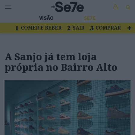
VISÃO
SE7E
COMER E BEBER
SAIR
COMPRAR
VER
LIVROS E DISCOS
TV
ESCAPAR
A Sanjo já tem loja
própria no Bairro Alto