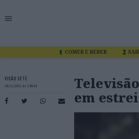
COMER E BEBER
SAI
Televisão
VISÃO SETE
28.12.2025 às 19h04
em estre