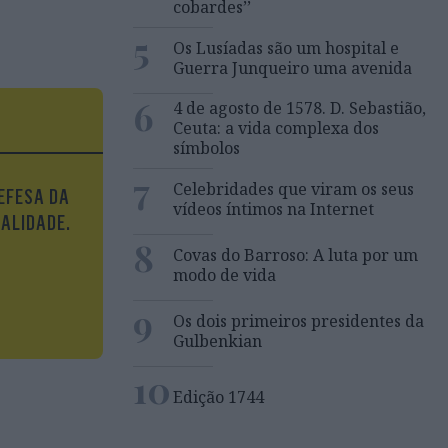
cobardes’’
5
Os Lusíadas são um hospital e
Guerra Junqueiro uma avenida
6
4 de agosto de 1578. D. Sebastião,
Ceuta: a vida complexa dos
símbolos
7
Celebridades que viram os seus
EFESA DA
vídeos íntimos na Internet
UALIDADE.
8
Covas do Barroso: A luta por um
modo de vida
9
Os dois primeiros presidentes da
Gulbenkian
10
Edição 1744