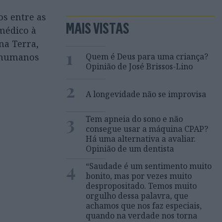
os entre as
MAIS VISTAS
médico à
na Terra,
1
Quem é Deus para uma criança?
s humanos
Opinião de José Brissos-Lino
2
A longevidade não se improvisa
3
Tem apneia do sono e não
consegue usar a máquina CPAP?
Há uma alternativa a avaliar.
Opinião de um dentista
4
“Saudade é um sentimento muito
bonito, mas por vezes muito
despropositado. Temos muito
orgulho dessa palavra, que
achamos que nos faz especiais,
quando na verdade nos torna