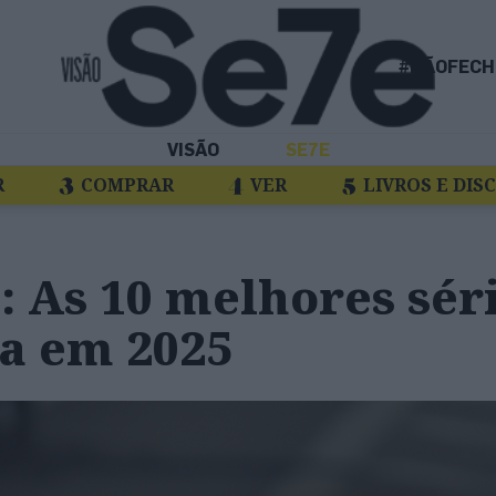
#NÃOFECH
VISÃO
SE7E
R
COMPRAR
VER
LIVROS E DIS
: As 10 melhores sér
ia em 2025